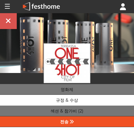
영화제
규정 & 수상
섹션 & 참가비 (2)
전송