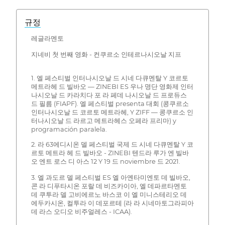
규정
레글라멘토
지네비 첫 번째 영화 - 컨쿠르소 인테르나시오날 지프
1. 엘 페스티벌 인터나시오날 드 시네 다큐멘탈 Y 코르토
메트라헤 드 빌바오 — ZINEBI ES 우나 명단 영화제 인터
나시오날 드 카라치다 포 라 페데 나시오날 드 프로듀스
드 필름 (FIAPF). 엘 페스티벌 presenta 대회 (콩쿠르소
인터나시오날 드 코르토 메트라헤, Y ZIFF — 콩쿠르소 인
터나시오날 드 라르고 메트라헤스 오페라 프리마) y
programación paralela.
2. 라 63에디시온 델 페스티벌 국제 드 시네 다큐멘탈 Y 코
르토 메트라 헤 드 빌바오 - ZINEBI 텐드라 루가 엔 빌바
오 엔트 로스 디 아스 12 Y 19 드 noviembre 드 2021.
3. 엘 과도르 델 페스티벌 ES 엘 아옌타미엔토 데 빌바오,
콘 라 디푸타시온 포랄 데 비즈카이아, 엘 데파르타멘토
데 쿠투라 델 고비에르노 바스코 이 엘 미니스테리오 데
에두카시온, 컬투라 이 데포르테 (라 라 시네마토그라피아
데 라스 오디오 비주얼레스 - ICAA).