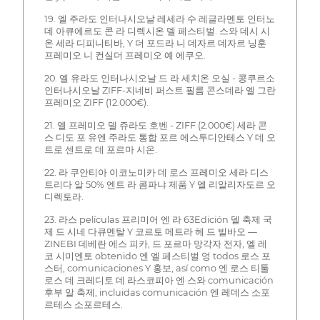
19. 엘 주라도 인터나시오날 레세라 수 레글라멘토 인터노
데 아큐에르도 콘 라 디렉시온 델 페스티벌. 스와 데시 시
온 세라 디피니티바, Y 더 포드라 니 데자르 데자르 닝훈
프레미오 니 컨실더 프레미오 예 에쿠오.
20. 엘 유라도 인터나시오날 드 라 세치온 오실 - 콩쿠르소
인터나시오날 ZIFF-지네비 퍼스트 필름 콘스데라 엘 그란
프레미오 ZIFF (12.000€).
21. 엘 프레미오 델 쥬라도 호벤 - ZIFF (2.000€) 세라 콘
스 디도 포 유엔 주라도 통합 포르 에스투디안테스 Y 데 오
트로 센트로 데 포르마 시온.
22. 라 쿠안티아 이코노미카 데 로스 프레미오 세라 디스
트리다 알 50% 엔트 라 콤파냐 제품 Y 엘 리알리자도르 오
디렉토라.
23. 라스 películas 프리미어 엔 라 63Edición 델 축제 국
제 드 시네 다큐멘탈 Y 코르토 메트라 헤 드 빌바오 —
ZINEBI 데베란 에스 피카, 드 포르마 망각자 전자, 엘 레
코 시미엔토 obtenido 엔 엘 페스티벌 엉 todos 로스 포
스터, comunicaciones Y 홍보, así como 엔 로스 티툴
로스 데 크레디토 데 라스코피아 엔 스와 comunicación
후부 알 축제, incluidas comunicación 엔 레데스 소포
르테스 소포르테스.