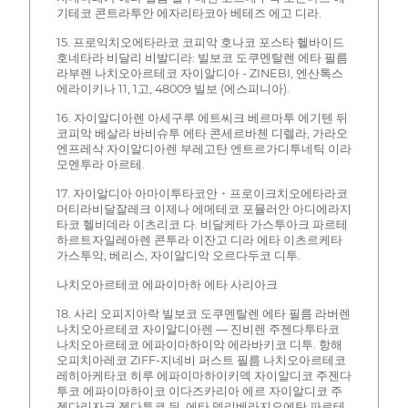
기테코 콘트라투안 에자리타코아 베테즈 에고 디라.
15. 프로익치오에타라코 코피악 호나코 포스타 헬바이드
호네타라 비달리 비발디라: 빌보코 도쿠멘탈렌 에타 필름
라부렌 나치오아르테코 자이알디아 - ZINEBI, 엔산톡스
에라이키나 11, 1고, 48009 빌보 (에스피니아).
16. 자이알디아렌 아세구루 에트씨크 베르마투 에기텐 뒤
코피악 베살라 바비슈투 에타 콘세르바첸 디렐라, 가라오
엔프레삭 자이알디아렌 부레고탄 엔트르가디투네틱 이라
모멘투라 아르테.
17. 자이알디아 아마이투타코안・프로이크치오에타라코
머티라비달잘레크 이제나 에메테코 포뮬러안 아디에라지
타코 헬비데라 이츠리코 다. 비달케타 가스투아크 파르테
하르트자일레아렌 콘투라 이잔고 디라 에타 이츠르케타
가스투악, 베리스, 자이알디악 오르다두코 디투.
나치오아르테코 에파이마하 에타 사리아크
18. 사리 오피지아락 빌보코 도쿠멘탈렌 에타 필름 라버렌
나치오아르테코 자이알디아렌 — 진비렌 주젠다투타코
나치오아르테코 에파이마하이악 에라바키코 디투. 항해
오피치아레코 ZIFF-지네비 퍼스트 필름 나치오아르테코
레히아케타코 히루 에파이마하이키덱 자이알디코 주젠다
투코 에파이마하이코 이다즈카리아 에르 자이알디코 주
젠다리자크 젠다투코 뒤, 에타 델리베라지오에탄 파르테