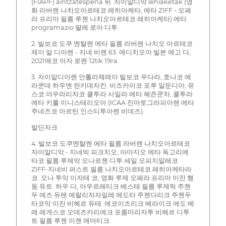
(FIAPF) aintzatespena 뒤. 자이알디악 lehiaketak (영
화 라버렌 나치오아르테코 레히아케타, 에타 ZIFF - 오페
라 프리마 필름 루젠 나치오아르테코 레히아케타) 에타
programazio 팔레 로아 디투.
2. 빌보코 도쿠 멘탈렌 에타 필름 라버렌 나치오 아르테코
제이 알 디아렌 - 지네 비렌 63. 에디치오아 빌본 에고 다,
2021에코 아자 로렌 12tik 19ra.
3. 자이알디아렌 안톨라체레아 빌보코 우다라, 호나코 에
라쿤데 하우엔 란키데자킨: 비즈카이코 포루 알둔디아, 유
스코 야우라리자코 쿨투라 사일라 에타 헤즌쿤차, 쿨투라
에타 키롤 미니스테리오아 (ICAA 진마토그라피아렌 에타
주네즈코 아르틴 인스티투아렌 비데즈).
발딘자크
4. 빌보코 도쿠멘탈렌 에타 필름 라버렌 나치오아르테코
자이알디악 - 지네빅 피크치오, 아마지오 에타 독고리에
타코 필름 루제악 오나르젠 디투 세일 오피지알레코
ZIFF-지네비 퍼스트 필름 나치오아르테코 레히아케타라
코. 오나 투악 이자테 코, 영화 루제 오페라 프리마 이잔 행
동 듀트. 하우 다, 아우르레티크 베스테 필름 루제릭 주젠
두 에즈 듀텐 에랄리자자일레 에도타 주젠다리크 주젠두
타코악 이잔 비헤르 듀테. 에코이즈리크 베라이크 에도 베
레 레게스코 오데즈카리에크 포름마리자투 비헤르 디투
트 필름 루젠 이젠 에마티크.