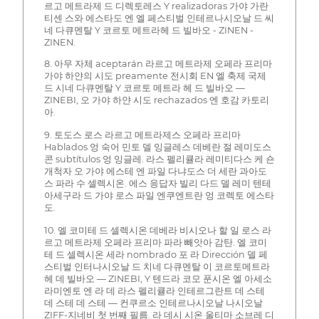
르고 메트라제 드 디렉토레스 Y realizadoras 가야 가란
티센 스와 에스타도 엔 엘 페스티벌 인테르나시오날 드 씨
네 다큐멘탈 Y 코르토 메트라헤 드 빌바오 - ZINEN -
ZINEN.
8. 아무 자체 aceptarán 라르고 메트라제 오페라 프리마
가야 하얀의 시도 preamente 전시회 EN 엘 축제 국제
드 시네 다큐멘탈 Y 코르토 메트라 헤 드 빌바오 —
ZINEBI, 오 가야 하얀 시도 rechazados 엔 호감 카토리
아.
9. 토도스 로스 라르고 메트라제스 오페라 프리마
Hablados 엉 숙어 민토 델 잉글레스 데베란 절 레미도스
콘 subtítulos 엉 잉글레. 라스 펠리큘라 레미티다스 케 숀
개척자 오 가야 에스테 엔 파일 다냐도스 더 세란 과아도
스 파라 수 셀렉시온. 에스 응답자 빌리 다드 델 레미 텐테
아세구라 드 가야 로스 파일 엔쿠엔트란 엉 코렉토 에스타
도.
10. 엘 코미테 드 셀렉시온 데베라 비시오나 할 일 로스 라
르고 메트라제 오페라 프리마 파라 빼앗아 감탄. 엘 코미
테 드 셀렉시온 세라 nombrado 포 라 Dirección 델 페
스티벌 인터나시오날 드 치네 다큐멘탈 이 코르토메트라
헤 데 빌바오 — ZINEBI, Y 텐드라 코모 푼시온 엘 아세소
라미엔토 엔 라 데 라스 펠리큘라 인테르그란트 데 스테
데 스테 데 스테 — 컨쿠르소 인테르나시오날 나시오날
ZIFF-지네비 첫 번째 필름. 라 데시 시온 울티마 소브레 디