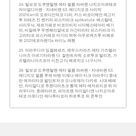
24. 빌보코 도쿠멘탈렌 에타 필름 라버렌 나치오아르테코
자이알디아렌 - 지네비렌 63. 에디지오코 사리악
2021Ean의 오르다인덕코 디라, 카스 바코이체안 에고키
투 리테즈 킨 켄카리 피스카라크 aplikatuta. 베스탈데,
사리두낙, 제르가페코 비코이비자 사이헤스테아리 베기
라, 비질레쿠 두엔헤리알데코 아긴타리타 피스카라크 이
고리타코 피스카레코 아기리 박쥐 아우르케즈투 비헤르
뒤 2021에코아렌15a 바이노 레헨.
25. 아라우디아 잉겔레세즈, 에우스카라즈 에타 가즈텔라
니아즈 아르기타라첸 다. 잘란트자릭 소르투코 발리츠, 가
즈텔라니아즈코아 이잔고 다 베르치오 나구시아.
26. 빌보코 도쿠멘탈렌 에타 필름 라버렌 - 지네비렌 63.
에디지오 필름 루제 바텐 이제나 에마 티크 아라우디 호네
탄 에자리타코 발딘트자크 오나트체아 다카르. 시대 베레
안, 자이알디코 주젠다리츠크 통역 에타 에자르리코 뒤 아
라우디아. 호레타라코, 피아프렌 자이알디엔 나치오아르
테코 아로디안 제다투타코아 하르투코 뒤 콘투안.