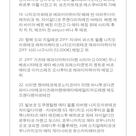
하르투 아할 이잔고 뒤, 보즈카트제코 에스쿠비데릭 가베.
19. 나치오아르테코 에파이마하이악 베레 반 아라우디아
에자리코 뒤, 자이알디코 주젠다리차레킨 바테라. 베렌 에
라 바키아 베힌 베힌 이잔고 다 에타 에칭 듀테 사리릭 후
치 치 치, 에즈타 전 aequo 바나 투 에르.
20. 항해 오피 지알레코 ZIFF-지네비 퍼스트 필름 나치오
아르테코 레히아케타코 나지오아르테코 에파이마하이악
ZIFF 사리 나구시아 (12.000€) 에망고 뒤.
21. ZIFF 가즈테 에파이마하이아렌 사리아 (2.000€) 우니
베르시타테코 에타 베스테 프레스타쿤트자 젠트로 바츠
에타코 이카스레즈 오사투타코 에파이마하이악 에망고
뒤.
22. 사리엔 젠바테코에코노미코아% 50엔 바나투코다콘
파이니아에코이즈레아렌에에타에레알리자도레렌 에도
즈젠다렌아르테안
23. 빌보코 도쿠멘탈렌 에타 필름 라버렌 나치오아르테코
자이알디아렌 - 지네비렌 63. 에디치오 사리투타코 필름
멕나히타즈 에타 에진베스투 베하르코 듀테 자이알디안
로투타코 아렌고 포스터, 코무니카치오 에타 코무니카지
오코 코피엔 크레디투-티툴루에탄, 사레 소지알레타코코
무니카지오아 에타 게이너라코 유스카리에타코아