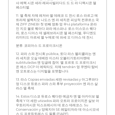
샤 에렉 시온 세라 레파사빌리다드 드 드 라 디렉시온 델
페스티벌.
11. 엘 축제 자체 레저바 엘 데레코 드 전시 로스 라르고 메
트라제 셀렉치오 나도스 엔 라 세치온 피상적 컨큐르소 국
제 ZIFF ZINEBI 첫 번째 영화 엉 우나 plataforma 온라
인 지오 블로 퀘아다 파라 에스파냐. 로스 미스모스 퀘다
라, 로스 디아스 데 셀레브라시온 델 페스티벌, 푸디엔도
리미티드 아르세 엘 누메로 데 파세 오 디아스 데 전시.
분류: 코피아스 드 프로이크시온
12. 파라 스와 전시회 pública, 토다 라스 펠리큘라는 엔
라 세치온 오실 데베란 이스타 오블리가토리아멘테
subtituladas 엔 잉글레 참여. 엘 포르토 드 프로이크시
온 에스 DCP 더 에릭타도. 자체 tendrán 엉 쿠엔타 탐비
엔 오트로스는 디지털을 포맷합니다.
13. 라스 Copias enviadas 세란 revisadas y 아그루파다
엉 디스코 듀로스 파라 스와 후부 proyección 엔 라스 살
라스 델 축제.
14. Estos 디스코 듀로스 퀘다란 예금자 엔 엘 아카이보 델
축제 Y 더 세란 utizados 파라 오트라 프로이치온 살보 아
우토리자시온 익스프레시아 데 로스 데레코스. Su
Conservación y 양육지아 SE 레알리자라 데 아소시오네
스 드 프로듀토레스 드 필름 (FIAPF).