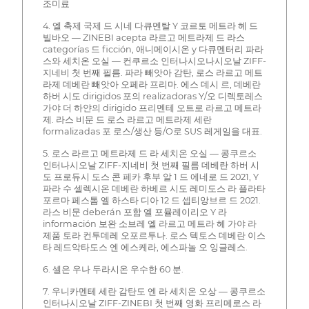
조미료
4. 엘 축제 국제 드 시네 다큐멘탈 Y 코르토 메트라 헤 드
빌바오 — ZINEBI acepta 라르고 메트라제 드 라스
categorías 드 ficción, 애니메이시온 y 다큐멘터리 파라
스와 세치온 오실 — 컨쿠르소 인터나시오나시오날 ZIFF-
지네비 첫 번째 필름. 파라 빼앗아 감탄, 로스 라르고 메트
라제 데베란 빼앗아 오페라 프리마. 에스 데시 르, 데베란
하버 시도 dirigidos 포의 realizadoras Y/오 디렉토레스
가야 더 하얀의 dirigido 프리멘테 오트로 라르고 메트라
제. 라스 비문 드 로스 라르고 메트라제 세란
formalizadas 포 로스/생산 등/O로 SUS 레게일을 대표.
5. 로스 라르고 메트라제 드 라 세치온 오실 — 콩쿠르소
인터나시오날 ZIFF-지네비 첫 번째 필름 데베란 하버 시
도 프로듀시 도스 콘 페카 후부 알 1 드 에네로 드 2021, Y
파라 수 셀렉시온 데베란 하베르 시도 레미도스 라 플라타
포르마 페스톰 엘 하스타 디아 12 드 셉티앙브르 드 2021.
라스 비문 deberán 포함 엘 포뮬레이리오 Y 라
información 보완 소브레 엘 라르고 메트라 헤 가야 라
제품 토라 컨투데레 오포르투나. 로스 텍토스 데베란 이스
타 레드악타도스 엔 에스케라, 에스파놀 오 잉글레스.
6. 셀은 우나 두라시온 우수한 60 분.
7. 우니카멘테 세란 감탄도 엔 라 세치온 오상 — 콩쿠르소
인터나시오날 ZIFF-ZINEBI 첫 번째 영화 프리메로스 라