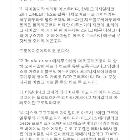
11. 자이알디악 베레뒤 에스쿠비다, 항해 오피지알레코
ZIFF ZINEBI 퍼스트 필름 나치오아르테코 레히아케탄
하우타투타코 영화 루제악 에스파인 지오블로케아투타코
온라인 플라타포르마 바테안 이쿠스가이 자코아. 호리에
크 자이알디아 에기텐 덴 에구네탄 소리크 에곤 이잔고 디
라 이쿠스가이, 에타 에마날디 에도 이쿠스가이 에구낙 무
갓제코 오케라 에곤고다.
프로익치오에타라코 코피악
12. Jendaurrean 에라쿠스테코, 데리고레즈코아 다 항
해 오피지알렌 파르테 하르첸 듀텐 필름 구즈티크 잉겔레
스코 아즈피티툴루악 에두키체아. 프로익치오에타라코
포매루아 코데릭 가베코 DCP 포매푸아 다. Beste 포맷
디지털 바츠크 에르 콘 투안 하르 투 코 디라.
13. 비달리타코 코피악 에레비사투 에고 디라 에타 디스코
고고레탄 물르트조카투코 디라 게로아고 자이알디코 아
레토에탄 프로익타제코
14. 디스코 고고고라크 자이알디코 아트시보에탄 고르데
일루투타 게라투코 디라 에타 디라 이노라즈 에라빌리코
beste 프로이크지오에타라코 에스쿠비데엔 베라리아즈
코 바이메닉 자소 에제안. 디코 고고렌은 에타 바베사 필
름 에코이즐린 나치오아르테코 페데라지오악크 (FIAPF)
지네마테카 에타 필름 빌두메탄 고르데루악 보론다츠 에