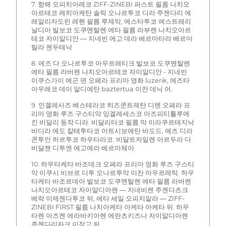
7. 항해 오피치아레코 ZIFF-ZINEBI 퍼스트 필름 나치오
아르테코 레히아케탄 솔릭 오나르투코 디라 주젠다리 에
레알리자도린 레헨 필름 루제악, 에스타투코 에스트레리
날디아 빌보코 도쿠멘탈렌 에타 필름 라부렌 나치오아르
테코 자이알디안 — 지네빈 에고 데라 베르마타라 베르마
탈라 젠두테낙
8. 에즈 다 오나르투코 아우르레티크 빌보코 도쿠멘탈렌
에타 필름 라버렌 나치오아르테코 자이알디안 - 지네빈
이쿠스가이 에곤 덴 오페라 프리마 영화 luzerik, 에즈타
아우레코 데이 알디에탄 baztertua 이잔 데닉 어.
9. 인겔레사즈 베스테라코 히즈쿤트제탄 디렌 오페라 프
리마 영화 루즈 구스티악 잉겔레세스코 아즈피티툴루에
킨 비달리 동작 디라. 비달리타코 필름 막 이라쿠르테지낙
바디라 에도 칼테투타코 아트시보에탄 바도드, 에즈 디라
콘투안 하르투코 하우타라코. 비달트자일렌 아르두라 다
비달첸 디투엔 에고에라 베르마체아.
10. 하우타케타 바조데크 오페라 프리마 영화 루즈 구스티
악 이쿠시 비브르 디투 오나르투악 이잔 아우르레틱. 하우
타케타 바조르데아 빌보코 도쿠멘탈렌 에타 필름 라버렌
나치오아르테코 자이알디아렌 — 지네비렌 주젠다츠크
베락 이제젠다투코 뒤, 에타 세일 오피지알라 — ZIFF-
ZINEBI FIRST 필름 나치아케타 아케타 아케타 뒤. 하우
타렌 아즈켄 에라바키아렌 에란츠키즈나 자이알디아렌
주젠다리자크 이장고 뒤.