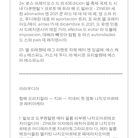
24. 로스 프레미오스 드 라 63Edición 델 축제 국제 드 시
네 다큐멘탈 Y 코르토 메 트라 헤 드 빌바오 - ZINEBI 세
란 abonados 엔 2021 콘 라스 데 데 데 데 레, 엉 스와 카
소, 푸디에란 대응 라 aportación 트라, 포 파르 델 프레미
아도/에이, antes 15 데 diciembre 드 2021, 드 유엔 인증
서 드레지덴시아 재정 가야, efectos 드 evitar 라 도블레
imposición, 데베라 빼앗아 탐험 포 라스 autoridades
드 스와 país 데 레지덴시아.
25. 엘 프레젠테 레그 라멘토 자체 에타 엔 잉글레, 에스 케
라 y 에스파뇨. 카소 데 두다, 라 베시온 프리발렌테 에스
라 에스파뇨라.
********************************************************************
아라우디아
항해 오피지알라 — 지퍼 — 지네비 첫 영화 나치오아르테
코 레히아케타
1. 빌보코 도쿠멘탈렌 에타 필름 라부렌 나치오아르테코
자이알디아 - ZINEBI 이자에라 레히아코레코 나치오아
르테코 아디에라즈펜 지네마토그라피코아 다, 에타 필름
에코이즐린 엘카틴 나지오아르테코 페데라지오아렌