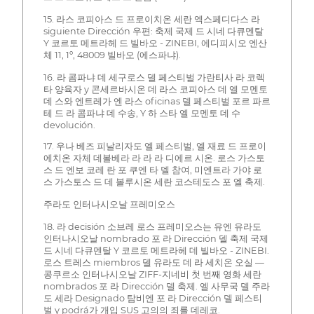
15. 라스 코피아스 드 프로이치온 세란 엑스페디다스 라
siguiente Dirección 우편: 축제 국제 드 시네 다큐멘탈
Y 코르토 메트라헤 드 빌바오 - ZINEBI, 에디피시오 엔산
체 11, 1º, 48009 빌바오 (에스파냐).
16. 라 콤파냐 데 세구로스 델 페스티벌 가란티사 라 코렉
타 양육자 y 콘세르바시온 데 라스 코피아스 데 엘 모멘토
데 스와 엔트레가 엔 라스 oficinas 델 페스티벌 포르 파르
테 드 라 콤파냐 데 수송, Y 하 스타 엘 모멘토 데 수
devolución.
17. 우나 베즈 피날리자도 엘 페스티벌, 엘 재료 드 프로이
에치온 자체 데볼베라 라 라 라 디에르 시온. 로스 가스토
스 드 엔보 코레 란 포 쿠엔 타 델 참여, 미엔트라 가야 로
스 가스토스 드 데 볼루시온 세란 코스테도스 포 엘 축제.
주라도 인터나시오날 프레미오스
18. 라 decisión 소브레 로스 프레미오스는 유엔 유라도
인터나시오날 nombrado 포 라 Dirección 델 축제 국제
드 시네 다큐멘탈 Y 코르토 메트라헤 데 빌바오 - ZINEBI.
로스 트레스 miembros 델 유라도 데 라 세치온 오실 —
콩쿠르소 인터나시오날 ZIFF-지네비 첫 번째 영화 세란
nombrados 포 라 Dirección 델 축제. 엘 사무국 델 주라
도 세라 Designado 탐비엔 포 라 Dirección 델 페스티
벌 y podrá가 개입 SUS 고의의 죄를 데레코.