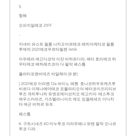
5.
항해
오피지알레코 ZIFF
-
지네비 퍼스트 필름 나치오아르테코 레히아케타코 필름
루제악 2021에코우르타릴렌 1etik
아우레라 에긴다코악 이잔 비하르디라, 에타 호리에크 하
우타제코 베하레즈코아 다 필막 페스톰
플라타포렌비데즈 비달체아 (8 분)
) 2021에코 이라렌 12a 바이노 레헨. 호나코하우르케즈투
비르다 이제나에마테코 포뮬라리오아 에타코이즈리리브
루즈 게히투나히 듀엔포메이션치오 에고키아. 테스투크
에우스카라즈, 가즈텔라니아즈 에도 잉겔레세즈 이다치
타 에곤 비하르 듀트.
페스톰
6. 구트시네즈 60 미누투코 이라우페나 듀텐 필막 오나르
투코 디라.