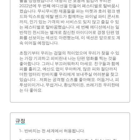
플을 상영했습니다. 대중의 큰 호응에 힘입어 우리는
2022년에 두 번째 에디션을 만들어 페스티벌로 탈바꿈시
켰습니다. 무시무시한 제품들을 파는 마켓과 호러 펑크 밴
드와 익스트림 메탈 밴드가 함께하는 파이널 파티 콘서트
까지, 인기 있는 가격의 바 서비스도 잊지 않고 즐길 수 있
는 페스티벌로 탈바꿈했습니다. 세 번째 에디션에서는 일
반적인 전시와는 별개로 참신한 아이디어로 경쟁 단편 영
화를 선보이는 섹션도 마련했는데, 이 섹션은 앞으로도 계
속 이어질 예정입니다.
초창기부터 우리는 검열의 적이었으며 우리가 찾을 수 있
는 가장 기괴하고 피비린내 나는 단편 영화를 찍는 것을
좋아합니다. 그러니 부끄러워하지 마세요. 친구들과 함께
피를 흘리고, 예산도 없이 우아하게, 많은 피와 절단까지
더한 엉터리 반바지를 우리에게 보내주실 여러분을 찾고
있습니다... 저희는 공격형 쇼츠를 좋아해요. 어둡거나, 피
투성이이거나, 무섭거나, 환상적이든, 쓰레기든 우리한테
는 다 좋아요.
규정
1-. 반바지는 전 세계에서 허용됩니다.