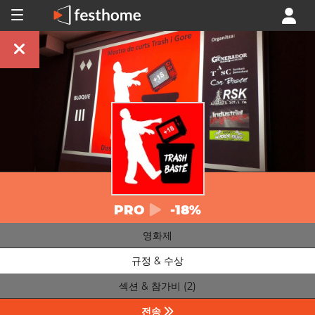
PRO
-18%
영화제
규정 & 수상
섹션 & 참가비 (2)
전송