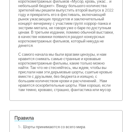
короткометражных фильмов «Мусор, кровь, ужас... и
небольшой бюджет». Ввиду большого количества
зрителей мы решили выпустить второй выпуск в 2022
году и превратить его в фестиваль, включающий
рынок ужасающих продуктов и заключительный
концерт-вечеринку с участием групп хоррор-панка и
экстрим-метала, не говоря уже о баре по доступным
ценам. В третьем издании, помимо обычной выставки,
в качестве новинки появился раздел конкурсных
короткометражных фильмов, который никуда не
денется.
С самого начала мы были врагами цензуры, и нам
нравится снимать самые странные и кровавые
короткометражные фильмы, какие только можно
найти. Так что не стесняйтесь, мы ждем, чтобы вы
прислали нам эти дерьмовые шорты, сшитые кровью
вместе с друзьями, без бюджета и изящно, с
большим количеством крови и расчленений... Нам
нравятся оскорбительные шорты. Нам хорошо, если
там темно, кроваво, страшно, фантастика или мусор.
Правила
1-. Шорты принимаются со всего мира