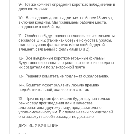
9-. Тот же комитет определит коротких победителей в
двух категориях.
10-. Все задания должны длиться не более 15 минут,
включая кредиты. Мы принимаем рабочие места,
созданные в любой год.
11-. Особенно будут оценены классические элементы
сериалов B и Z (такие как боевые искусства, ужасы,
фигня, научная фантастика и/или любой другой
элемент, связанный с фильмами B и Z).
12-. Все выбранные короткометражные фильмы
будут анонсированы в социальных сетях и переданы
их создателям по электронной почте
13-. Решения комитета не подлежат обжалованию.
14-. Комитет может объявить любую премию
недействительной, если сочтет это так.
15-. Приз во время фестиваля будет вручен только
режиссеру произведения или, в качестве
альтернативы, другому лицу, предварительно
уполномоченному им. В случае неявки победителей
они возьмут на себя расходы по доставке.
ДРУГИЕ УТОЧНЕНИЯ