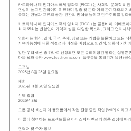
카르타헤나 데 인디아스 국제 영화제 (FICCI) 는 사회적, 문화적 
련성이 높고 인간적이며 미묘하며 청중 및 문화 이해 관계자와의 지속
축제는 만남과 교류의 공간, 인간의 인식을 높이고 민주주의를 강화
카르타헤나 데 인디아스 국제 영화제 (FICCI) 는 콜롬비아, 이베
화 제65회는 변함없이 기억과 성찰, 다양한 목소리, 그리고 언제나
영화제는 형식, 길이, 국적, 주제, 장르 또는 기법을 불문하고 모든
지속가능성에 대한 적절성과 비전을 바탕으로 인간적, 영화적 가치가
일단 우리 섹션 중 하나로 선정되면 모든 큐레이팅된 영화는 상영뿐만 아
다음 날짜 동안 www.festhome.com 플랫폼을 통해 11개 섹션 (공식
오프닝
2025년 8월 25일 월요일
폐회
2025년 11월 30일 일요일
선택 알림
2026년 3월
모든 공식 섹션과 이 플랫폼에서 작업 진행 중인 작업 (WIP) 이라고 하는
이 콜에 참여하는 프로젝트들은 아티스틱 디렉션의 최종 결정에 따
연락처 및 추가 정보