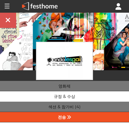
영화제
규정 & 수상
섹션 & 참가비 (4)
전송