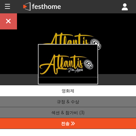
영화제
규정 & 수상
섹션 & 참가비 (3)
전송