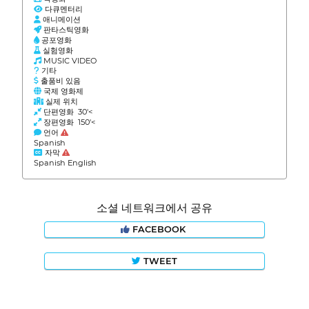
다큐멘터리
애니메이션
판타스틱영화
공포영화
실험영화
MUSIC VIDEO
기타
출품비 있음
국제 영화제
실제 위치
단편영화 30'<
장편영화 150'<
언어
Spanish
자막
Spanish English
소셜 네트워크에서 공유
FACEBOOK
TWEET