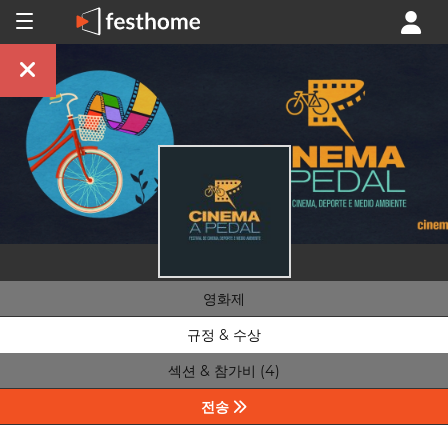
영화제
규정 & 수상
섹션 & 참가비 (4)
전송