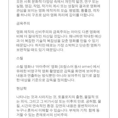
모든 사회 문화적 다양성 속에서 개인적 발견, 연구 또는
실험, 영감, 작업, 작가의 계시 또는 성찰의 결과로 영화에
관심을 보이는 영화 제작자의 모습. 평범함, 황홀경, 격차
를 하나의 구조로 삼아 영화 처리에 깊이를 더합니다.
금욕주의
영화 제작의 신비주의와 금욕주의는 아마도 다른 영화에
비해 더 절대적인 자산일 것입니다. 왜냐하면 막대한 예산
과 더 복잡한 기술적 복잡성을 갖춘 영화를 만들 수 있기
때문입니다. 하지만 때로는 가장 소박하고 단순한 영화가
보편적일 때도 있기 때문입니다.
스틸
스틸 영화나 '아마추어' 영화 (프랑스어 동사 amer) 에서
유래한 비영구적 영화 촬영법은 감독을 화면에 보여주는
내용과 연출하는 방식뿐만 아니라 보여주지 않기로 결정
한 대상을 기준으로 감독을 정의합니다.
현상학
나타나는 것과 사라지는 것, 토폴로지의 출현, 물질적 또
는 의식, 그리고 그 비가시성 또는 이후의 만료. 공허함, 물
질, 시간의 연속적인 환경. 강연의 내용은 웅변적이어서
누구나 혼자서 이해할 수 있습니다. 부재와 기적: 함께 동
거할 수 있는 존재로서의 신비주의.