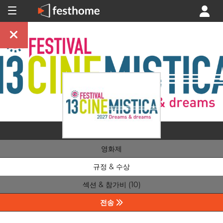
영화제
규정 & 수상
섹션 & 참가비 (10)
전송