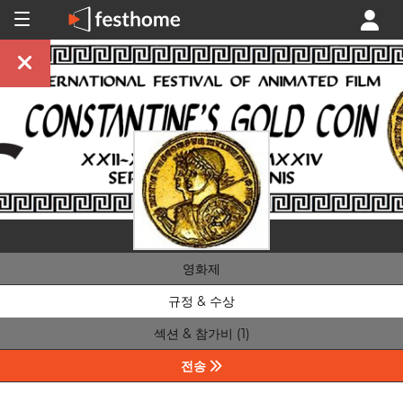
영화제
규정 & 수상
섹션 & 참가비 (1)
전송