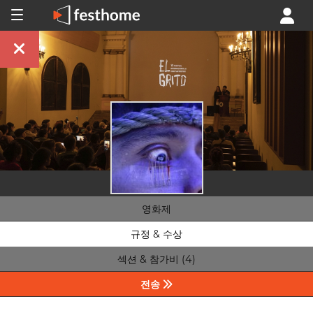
영화제
규정 & 수상
섹션 & 참가비 (4)
전송