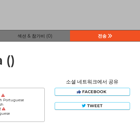
섹션 & 참가비 (0)
전송
a
()
소셜 네트워크에서 공유
FACEBOOK
어
sh Portuguese
sh
TWEET
막
guese