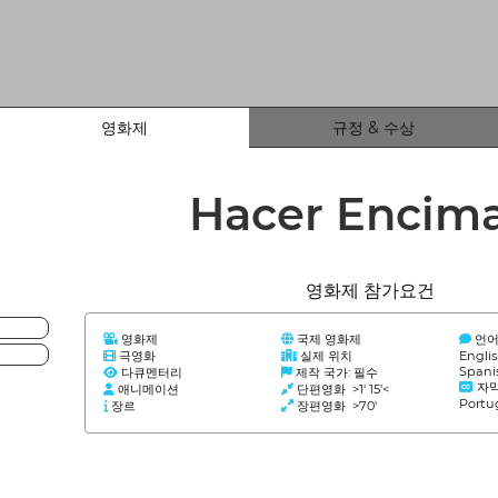
영화제
규정 & 수상
Hacer Encim
영화제 참가요건
영화제
국제 영화제
언
극영화
실제 위치
Engli
Spani
다큐멘터리
제작 국가: 필수
자
애니메이션
단편영화 >1' 15'<
Portu
장르
장편영화 >70'