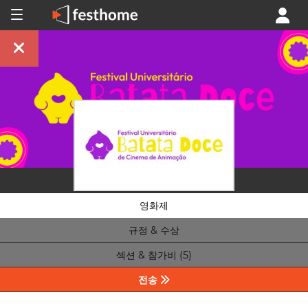
영화제
규정 & 수상
섹션 & 참가비 (5)
전송