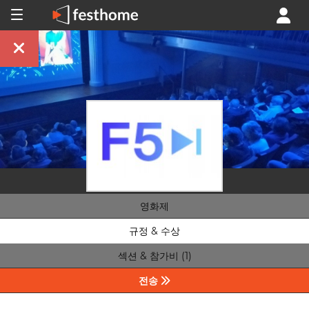
영화제
규정 & 수상
섹션 & 참가비 (1)
전송