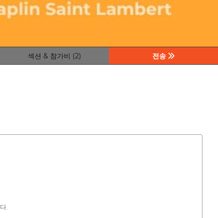
섹션 & 참가비 (2)
전송
다.