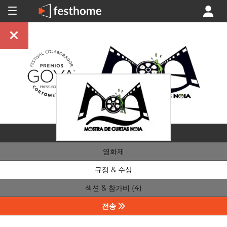
영화제
규정 & 수상
섹션 & 참가비 (4)
전송