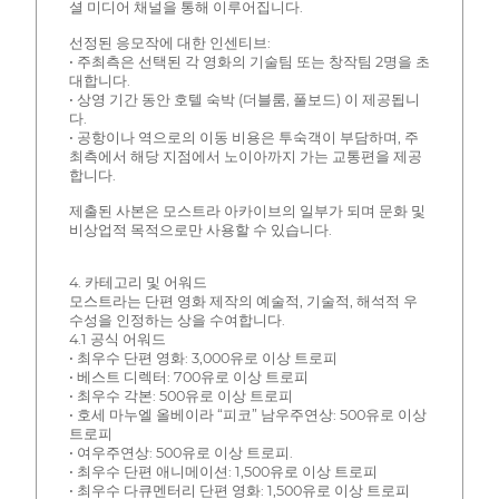
셜 미디어 채널을 통해 이루어집니다.
선정된 응모작에 대한 인센티브:
• 주최측은 선택된 각 영화의 기술팀 또는 창작팀 2명을 초
대합니다.
• 상영 기간 동안 호텔 숙박 (더블룸, 풀보드) 이 제공됩니
다.
• 공항이나 역으로의 이동 비용은 투숙객이 부담하며, 주
최측에서 해당 지점에서 노이아까지 가는 교통편을 제공
합니다.
제출된 사본은 모스트라 아카이브의 일부가 되며 문화 및
비상업적 목적으로만 사용할 수 있습니다.
4. 카테고리 및 어워드
모스트라는 단편 영화 제작의 예술적, 기술적, 해석적 우
수성을 인정하는 상을 수여합니다.
4.1 공식 어워드
• 최우수 단편 영화: 3,000유로 이상 트로피
• 베스트 디렉터: 700유로 이상 트로피
• 최우수 각본: 500유로 이상 트로피
• 호세 마누엘 올베이라 “피코” 남우주연상: 500유로 이상
트로피
• 여우주연상: 500유로 이상 트로피.
• 최우수 단편 애니메이션: 1,500유로 이상 트로피
• 최우수 다큐멘터리 단편 영화: 1,500유로 이상 트로피