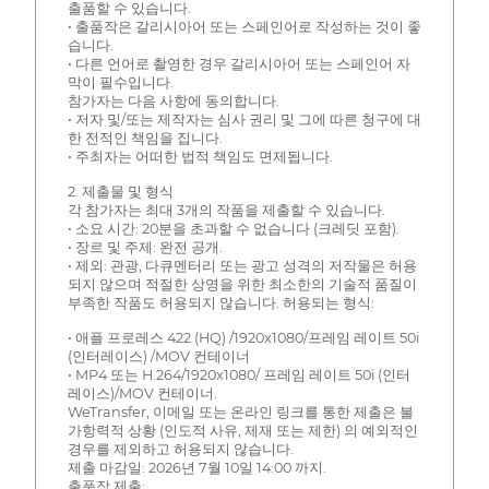
출품할 수 있습니다.
• 출품작은 갈리시아어 또는 스페인어로 작성하는 것이 좋
습니다.
• 다른 언어로 촬영한 경우 갈리시아어 또는 스페인어 자
막이 필수입니다.
참가자는 다음 사항에 동의합니다.
• 저자 및/또는 제작자는 심사 권리 및 그에 따른 청구에 대
한 전적인 책임을 집니다.
• 주최자는 어떠한 법적 책임도 면제됩니다.
2. 제출물 및 형식
각 참가자는 최대 3개의 작품을 제출할 수 있습니다.
• 소요 시간: 20분을 초과할 수 없습니다 (크레딧 포함).
• 장르 및 주제: 완전 공개.
• 제외: 관광, 다큐멘터리 또는 광고 성격의 저작물은 허용
되지 않으며 적절한 상영을 위한 최소한의 기술적 품질이
부족한 작품도 허용되지 않습니다. 허용되는 형식:
• 애플 프로레스 422 (HQ) /1920x1080/프레임 레이트 50i
(인터레이스) /MOV 컨테이너
• MP4 또는 H.264/1920x1080/ 프레임 레이트 50i (인터
레이스)/MOV 컨테이너.
WeTransfer, 이메일 또는 온라인 링크를 통한 제출은 불
가항력적 상황 (인도적 사유, 제재 또는 제한) 의 예외적인
경우를 제외하고 허용되지 않습니다.
제출 마감일: 2026년 7월 10일 14:00 까지.
출품작 제출: