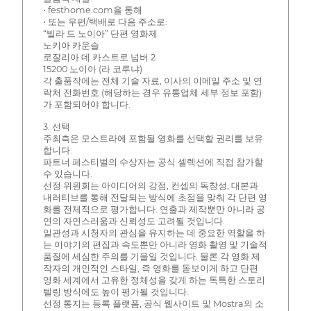
• festhome.com을 통해
• 또는 우편/택배로 다음 주소로:
“빌라 드 노이아” 단편 영화제
노키아 카운슬
로잘리아 데 카스트로 넘버 2
15200 노이아 (라 코루냐)
각 출품작에는 전체 기술 자료, 이사의 이메일 주소 및 연
락처 전화번호 (해당하는 경우 유통업체 세부 정보 포함)
가 포함되어야 합니다.
3. 선택
주최측은 모스트라에 포함될 영화를 선택할 권리를 보유
합니다.
파트너 페스티벌의 수상자는 공식 셀렉션에 직접 참가할
수 있습니다.
선정 위원회는 아이디어의 강점, 컨셉의 독창성, 대본과
내러티브를 통해 전달되는 방식에 초점을 맞춰 각 단편 영
화를 전체적으로 평가합니다. 연출과 제작뿐만 아니라 공
연의 자연스러움과 신뢰성도 고려될 것입니다.
일관성과 시청자의 관심을 유지하는 데 중요한 역할을 하
는 이야기의 편집과 속도뿐만 아니라 영화 촬영 및 기술적
품질에 세심한 주의를 기울일 것입니다. 물론 각 영화 제
작자의 개인적인 스타일, 즉 영화를 돋보이게 하고 단편
영화 세계에서 고유한 정체성을 갖게 하는 독특한 스토리
텔링 방식에도 높이 평가될 것입니다.
선정 통지는 등록 플랫폼, 공식 웹사이트 및 Mostra의 소