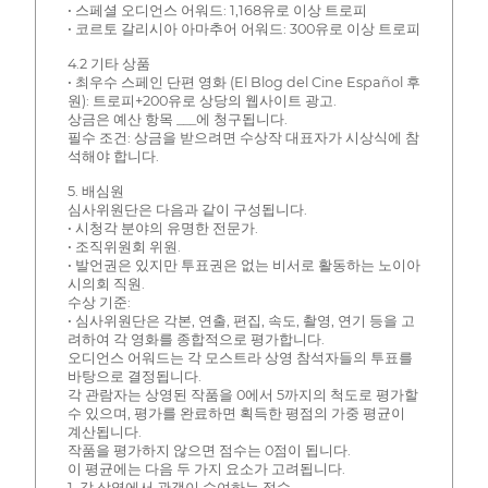
• 스페셜 오디언스 어워드: 1,168유로 이상 트로피
• 코르토 갈리시아 아마추어 어워드: 300유로 이상 트로피
4.2 기타 상품
• 최우수 스페인 단편 영화 (El Blog del Cine Español 후
원): 트로피+200유로 상당의 웹사이트 광고.
상금은 예산 항목 ___에 청구됩니다.
필수 조건: 상금을 받으려면 수상작 대표자가 시상식에 참
석해야 합니다.
5. 배심원
심사위원단은 다음과 같이 구성됩니다.
• 시청각 분야의 유명한 전문가.
• 조직위원회 위원.
• 발언권은 있지만 투표권은 없는 비서로 활동하는 노이아
시의회 직원.
수상 기준:
• 심사위원단은 각본, 연출, 편집, 속도, 촬영, 연기 등을 고
려하여 각 영화를 종합적으로 평가합니다.
오디언스 어워드는 각 모스트라 상영 참석자들의 투표를
바탕으로 결정됩니다.
각 관람자는 상영된 작품을 0에서 5까지의 척도로 평가할
수 있으며, 평가를 완료하면 획득한 평점의 가중 평균이
계산됩니다.
작품을 평가하지 않으면 점수는 0점이 됩니다.
이 평균에는 다음 두 가지 요소가 고려됩니다.
1. 각 상영에서 관객이 수여하는 점수.