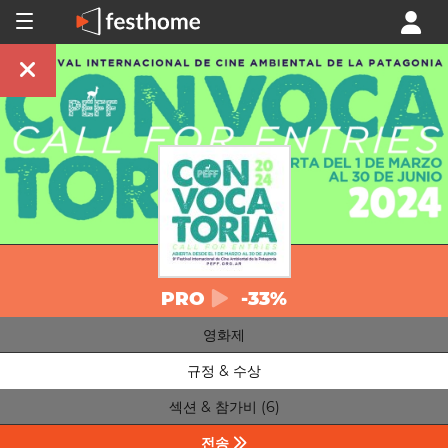
PRO
-33%
영화제
규정 & 수상
섹션 & 참가비 (6)
전송