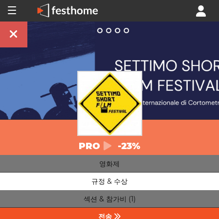
PRO
-23%
영화제
규정 & 수상
섹션 & 참가비 (1)
전송