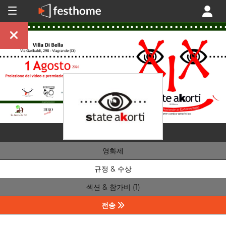
영화제
규정 & 수상
섹션 & 참가비 (1)
전송