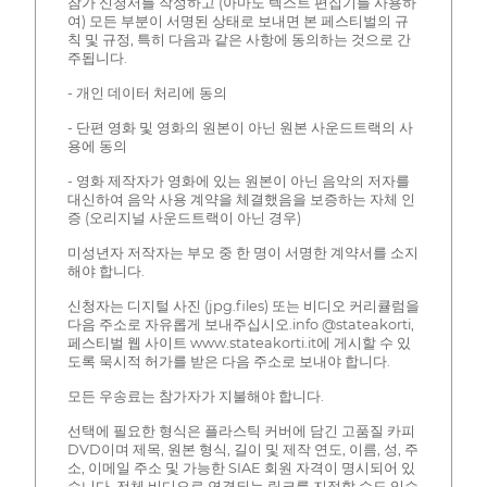
참가 신청서를 작성하고 (아마도 텍스트 편집기를 사용하
여) 모든 부분이 서명된 상태로 보내면 본 페스티벌의 규
칙 및 규정, 특히 다음과 같은 사항에 동의하는 것으로 간
주됩니다.
- 개인 데이터 처리에 동의
- 단편 영화 및 영화의 원본이 아닌 원본 사운드트랙의 사
용에 동의
- 영화 제작자가 영화에 있는 원본이 아닌 음악의 저자를
대신하여 음악 사용 계약을 체결했음을 보증하는 자체 인
증 (오리지널 사운드트랙이 아닌 경우)
미성년자 저작자는 부모 중 한 명이 서명한 계약서를 소지
해야 합니다.
신청자는 디지털 사진 (jpg.files) 또는 비디오 커리큘럼을
다음 주소로 자유롭게 보내주십시오.info @stateakorti,
페스티벌 웹 사이트 www.stateakorti.it에 게시할 수 있
도록 묵시적 허가를 받은 다음 주소로 보내야 합니다.
모든 우송료는 참가자가 지불해야 합니다.
선택에 필요한 형식은 플라스틱 커버에 담긴 고품질 카피
DVD이며 제목, 원본 형식, 길이 및 제작 연도, 이름, 성, 주
소, 이메일 주소 및 가능한 SIAE 회원 자격이 명시되어 있
습니다. 전체 비디오로 연결되는 링크를 지정할 수도 있습