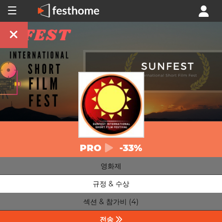
PRO
-33%
영화제
규정 & 수상
섹션 & 참가비 (4)
전송