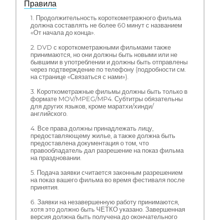
Правила
1. Продолжительность короткометражного фильма
должна составлять не более 60 минут с названием
«От начала до конца».
2. DVD с короткометражными фильмами также
принимаются, но они должны быть новыми или не
бывшими в употреблении и должны быть отправлены
через подтверждение по телефону (подробности см.
на странице «Связаться с нами»).
3. Короткометражные фильмы должны быть только в
формате MOV/MPEG/MP4. Субтитры обязательны
для других языков, кроме маратхи/хинди/
английского.
4. Все права должны принадлежать лицу,
предоставляющему жилье, а также должна быть
предоставлена документация о том, что
правообладатель дал разрешение на показ фильма
на праздновании.
5. Подача заявки считается законным разрешением
на показ вашего фильма во время фестиваля после
принятия.
6. Заявки на незавершенную работу принимаются,
хотя это должно быть ЧЕТКО указано. Завершенная
версия должна быть получена до окончательного