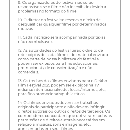
9. Os organizadores do festival não serão
responsáveis se o filme não for exibido devido a
problemas no formato do filme.
10. O diretor do festival se reserva o direito de
desqualificar qualquer filme por determinados
motivos.
11. Cada inscrição será acompanhada por taxas
não reembolsáveis.
12. As autoridades do festival terão o direito de
reter cópias de cada filme e do material enviado
como parte de nossa biblioteca do festival e
podem ser exibidos para fins educacionais,
promocionais, de conscientização e não
comerciais.
13. Os trechos dos filmes enviados para o Dekho
Film Festival 2025 podem ser exibidos na TV
indiana/internacional/redes locais/Internet, etc.,
para fins promocionais/publicitários.
14. Os filmes enviados devem ser trabalhos
originais do participante e não devem infringir
direitos autorais ou outros direitos de terceiros. Os
competidores concordam que obtiveram todas as
permissões de direitos autorais necessárias em
relação a músicas, sons e imagens, etc.,
apresentadas em seus filmes.