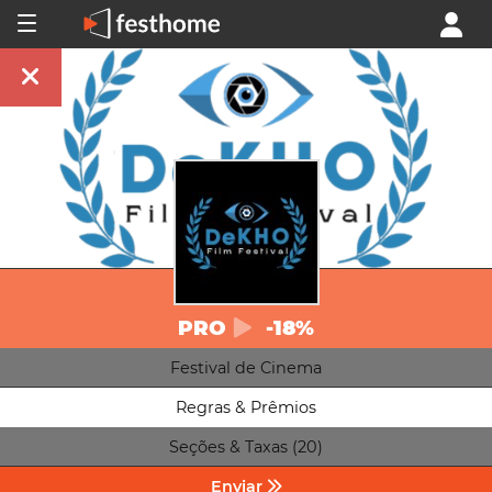
PRO
-18%
Festival de Cinema
Regras & Prêmios
Seções & Taxas (20)
Enviar