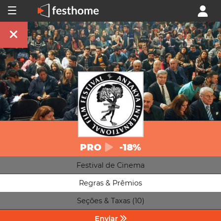
PRO
-18%
Festival de Cinema
Regras & Prêmios
Seções & Taxas (10)
Enviar