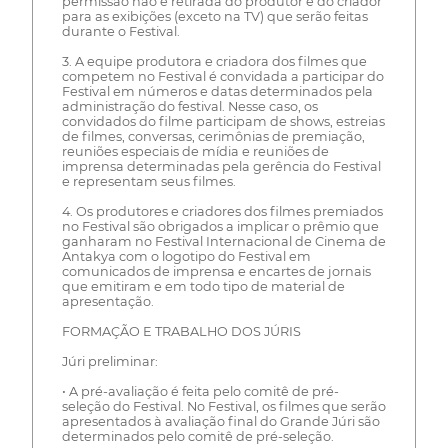
permissão não é retirada do produtor e do criador
para as exibições (exceto na TV) que serão feitas
durante o Festival.
3. A equipe produtora e criadora dos filmes que
competem no Festival é convidada a participar do
Festival em números e datas determinados pela
administração do festival. Nesse caso, os
convidados do filme participam de shows, estreias
de filmes, conversas, cerimônias de premiação,
reuniões especiais de mídia e reuniões de
imprensa determinadas pela gerência do Festival
e representam seus filmes.
4. Os produtores e criadores dos filmes premiados
no Festival são obrigados a implicar o prêmio que
ganharam no Festival Internacional de Cinema de
Antakya com o logotipo do Festival em
comunicados de imprensa e encartes de jornais
que emitiram e em todo tipo de material de
apresentação.
FORMAÇÃO E TRABALHO DOS JÚRIS
Júri preliminar:
• A pré-avaliação é feita pelo comitê de pré-
seleção do Festival. No Festival, os filmes que serão
apresentados à avaliação final do Grande Júri são
determinados pelo comitê de pré-seleção.