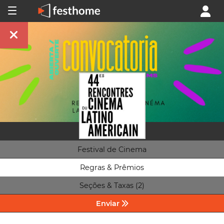
Festival de Cinema
Regras & Prêmios
Seções & Taxas (2)
Enviar