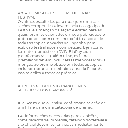
Os prêmios não têm alocação financeira.
Art. 4. COMPROMISSO DE MENCIONAR O
FESTIVAL
Os filmes escolhidos para qualquer uma das
seções competitivas devem incluir o logotipo do
Festival e a menção da seção e edição para as
quais foram selecionados em sua publicidade e
publicidade, bem como nos créditos iniciais de
todas as cópias lançadas na Espanha para
exibição teatral após a competição, bem como
formatos domésticos (DVD, BluRay e/ou
plataformas VOD). Além disso, os filmes
premiados devem incluir essas menções MAIS a
menção ao prêmio obtido em todas as cópias,
incluindo aquelas distribuídas fora da Espanha.
Isso se aplica a todos os prêmios.
Art. 5. PROCEDIMENTO PARA FILMES
SELECIONADOS E PROMOÇÃO
10.a. Assim que o Festival confirmar a seleção de
um filme para uma categoria de prêmio:
▪ As informações necessárias para exibições,
comunicados de imprensa, catálogo do festival e
site oficial devem ser enviadas imediatamente