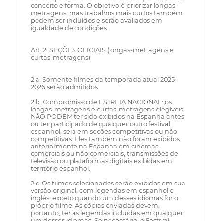
conceito e forma. O objetivo é priorizar longas-
metragens, mas trabalhos mais curtos também
podem ser incluídos e serão avaliados em
igualdade de condições.
Art. 2. SEÇÕES OFICIAIS (longas-metragens e
curtas-metragens)
2.a. Somente filmes da temporada atual 2025-
2026 serão admitidos.
2.b. Compromisso de ESTREIA NACIONAL: os
longas-metragens e curtas-metragens elegíveis
NÃO PODEM ter sido exibidos na Espanha antes
ou ter participado de qualquer outro festival
espanhol, seja em seções competitivas ou não
competitivas. Eles também não foram exibidos
anteriormente na Espanha em cinemas
comerciais ou não comerciais, transmissões de
televisão ou plataformas digitais exibidas em
território espanhol.
2.c. Os filmes selecionados serão exibidos em sua
versão original, com legendas em espanhol e
inglês, exceto quando um desses idiomas for o
próprio filme. As cópias enviadas devem,
portanto, ter as legendas incluídas em qualquer
um desses idiomas. Se necessário, o Festival