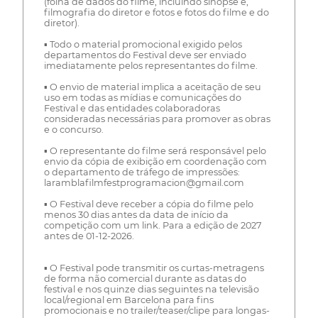
(folha de dados do filme, incluindo sinopse e,
filmografia do diretor e fotos e fotos do filme e do
diretor).
▪ Todo o material promocional exigido pelos
departamentos do Festival deve ser enviado
imediatamente pelos representantes do filme.
▪ O envio de material implica a aceitação de seu
uso em todas as mídias e comunicações do
Festival e das entidades colaboradoras
consideradas necessárias para promover as obras
e o concurso.
▪ O representante do filme será responsável pelo
envio da cópia de exibição em coordenação com
o departamento de tráfego de impressões:
laramblafilmfestprogramacion@gmail.com
▪ O Festival deve receber a cópia do filme pelo
menos 30 dias antes da data de início da
competição com um link. Para a edição de 2027
antes de 01-12-2026.
▪ O Festival pode transmitir os curtas-metragens
de forma não comercial durante as datas do
festival e nos quinze dias seguintes na televisão
local/regional em Barcelona para fins
promocionais e no trailer/teaser/clipe para longas-