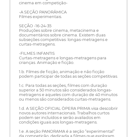
cinema em competição-
-A SEÇÃO PANORÂMICA
Filmes experimentais.
SEÇÃO -16-24-35
Produções sobre cinema, metacinema e
documentários sobre cinema. Existem duas
subseções competitivas: longas-metragens e
curtas-metragens.
-FILMES INFANTIS
Curtas-metragens e longas-metragens para
crianças. Animação e ficção.
1.b. Filmes de ficção, animação e não ficção
podem participar de todas as seções competitivas.
1.c. Para todas as seções, filmes com duração
superior a 50 minutos são considerados longas-
metragens e aqueles com duração de 40 minutos
ou menos são considerados curtas-metragens.
1.d. A SEÇÃO OFICIAL ÒPERA PRIMA visa descobrir
novos autores internacionais. Trabalhos curtos
podem ser incluídos e serão avaliados em
condições iguais aos longas-metragens.
1.e. A seção PANORAMA é a seção “experimental”
da competição, dedicada a filmes que exploram