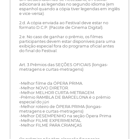
adicionará as legendas no segundo idioma (em
espanhol quando a cópia tiver legendas em inglês
e vice-versa).
2.d. A cópia enviada ao Festival deve estar no
formato D.C.P. (Pacote de Cinema Digital).
2.e. No caso de ganhar o prêmio, os filmes
participantes devem estar disponíveis para uma
exibição especial fora do programa oficial antes
do final do Festival.
Art. 3 Prêmios das SEÇÕES OFICIAIS (longas-
metragens e curtas-metragens)
-Melhor filme da ÓPERA PRIMA.
-Melhor NOVO DIRETOR.
-Melhor MELHOR CURTA-METRAGEM.
-Prêmio RAMBLA DE BARCELONA é o prêmio
especial do júri
-Melhor roteiro de ÒPERA PRIMA (longas-
metragens e curtas-metragens)
-Melhor DESEMPENHO na seção Òpera Prima
-Melhor FILME EXPERIMENTAL
-Melhor FILME PARA CRIANÇAS