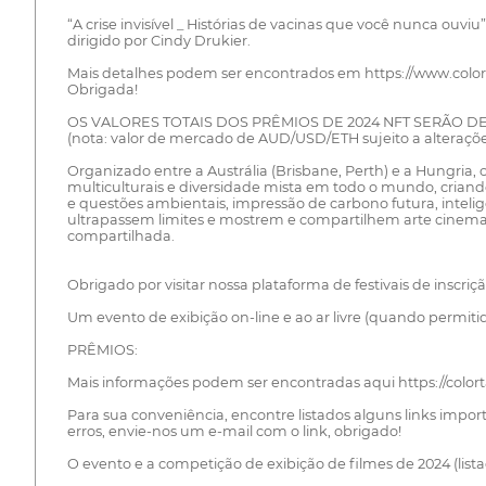
“A crise invisível _ Histórias de vacinas que você nunca ouviu”
dirigido por Cindy Drukier.
Mais detalhes podem ser encontrados em https://www.color
Obrigada!
OS VALORES TOTAIS DOS PRÊMIOS DE 2024 NFT SERÃO DE A
(nota: valor de mercado de AUD/USD/ETH sujeito a alteraç
Organizado entre a Austrália (Brisbane, Perth) e a Hungria,
multiculturais e diversidade mista em todo o mundo, criand
e questões ambientais, impressão de carbono futura, intelig
ultrapassem limites e mostrem e compartilhem arte cinematog
compartilhada.
Obrigado por visitar nossa plataforma de festivais de inscriç
Um evento de exibição on-line e ao ar livre (quando permiti
PRÊMIOS:
Mais informações podem ser encontradas aqui https://colort
Para sua conveniência, encontre listados alguns links impo
erros, envie-nos um e-mail com o link, obrigado!
O evento e a competição de exibição de filmes de 2024 (lis