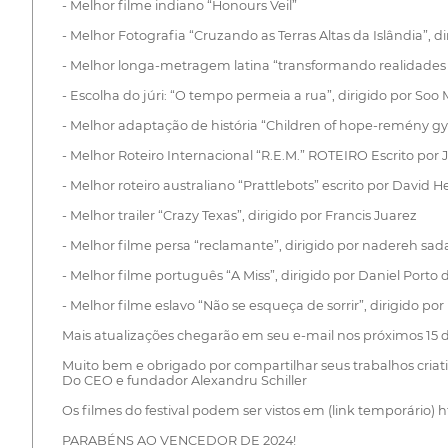
- Melhor filme indiano “Honours Veil”
- Melhor Fotografia “Cruzando as Terras Altas da Islândia”,
- Melhor longa-metragem latina “transformando realidades T
- Escolha do júri: “O tempo permeia a rua”, dirigido por Soo
- Melhor adaptação de história “Children of hope-remény g
- Melhor Roteiro Internacional “R.E.M.” ROTEIRO Escrito por
- Melhor roteiro australiano “Prattlebots” escrito por David 
- Melhor trailer “Crazy Texas”, dirigido por Francis Juarez
- Melhor filme persa “reclamante”, dirigido por nadereh sada
- Melhor filme português “A Miss”, dirigido por Daniel Porto d
- Melhor filme eslavo “Não se esqueça de sorrir”, dirigido po
Mais atualizações chegarão em seu e-mail nos próximos 15
Muito bem e obrigado por compartilhar seus trabalhos criat
Do CEO e fundador Alexandru Schiller
Os filmes do festival podem ser vistos em (link temporário)
PARABÉNS AO VENCEDOR DE 2024!