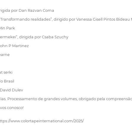
 dirigida por Dan Razvan Coma
ransformando realidades”, dirigido por Vanessa Gisell Pintos Bideau 
 Min Park
yermekei”, dirigida por Csaba Szuchy
 John P Martinez
Hearne
t serki
o Brasil
r David Dulev
 dias. Processamento de grandes volumes, obrigado pela compreensão
ivos conosco!
 https://www.colortapeinternational.com/2025/