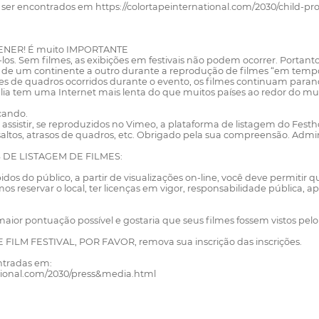
ser encontrados em https://colortapeinternational.com/2030/child-pro
NER! É muito IMPORTANTE
-los. Sem filmes, as exibições em festivais não podem ocorrer. Portant
os de um continente a outro durante a reprodução de filmes “em tempo
tes de quadros ocorridos durante o evento, os filmes continuam par
ália tem uma Internet mais lenta do que muitos países ao redor do mu
çando.
 de assistir, se reproduzidos no Vimeo, a plataforma de listagem do 
saltos, atrasos de quadros, etc. Obrigado pela sua compreensão. Admi
DE LISTAGEM DE FILMES:
os do público, a partir de visualizações on-line, você deve permiti
mos reservar o local, ter licenças em vigor, responsabilidade pública, a
maior pontuação possível e gostaria que seus filmes fossem vistos pelo
E FILM FESTIVAL, POR FAVOR, remova sua inscrição das inscrições.
ntradas em:
tional.com/2030/press&media.html