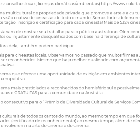
dos conselhos locais, licenças climáticas/ambientais) https://www.col
cinema multicultural de propriedade privada que promove a arte e a c
 visão criativa de cineastas de todo o mundo. Somos fortes defensor
ceitação, inscrição e certificação para cada cineasta! Mais de 5324 c
stariam de mostrar seu trabalho para o público australiano. Oferecen
os ou injustamente desqualificados com base na diferença de cultur
u fora dela, também podem participar.
is para cineastas locais. Observamos no passado que muitos filmes
vem ser reconhecidos. Mesmo que haja melhor qualidade com orçamento
riativa.
inema que oferece uma oportunidade de exibição em ambientes intern
 competitiva.
 cinema mais prestigiados e reconhecidos do hemisfério sul e possiv
anuais e GRATUITAS para a comunidade na Austrália.
ano consecutivo para o “Prêmio de Diversidade Cultural de Serviços C
igens culturais de todos os cantos do mundo, ao mesmo tempo em que 
os (certificado de reconhecimento) ao mesmo tempo, além de oferece
 envolverem na arte do cinema e do cinema.