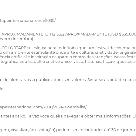
tapeinternational.com/2030/
PROXIMADAMENTE. ETH215,82 APROXIMADAMENTE (USD $635.000, taxa 
ões em dezembro)
 o COLORTAPE se esforça para redefinir o que um festival de cinema po
o um ambiente estimulante onde arte e cultura, criatividade, origin
ência artificial e inspiração ocupam o centro das atenções. Nosso fe
ráfica, seu trabalho criativo único, visão, histórias, ficção, questõe
ão de filmes. Nosso público adora seus filmes. Sinta-se à vontade para 
do)
apeinternational.com/2030/2024-awards-list/
rtantes abaixo. Talvez você queira navegar e obter mais informações.
tagem, visualização e votação) podem ser encontrados até 30 de junh