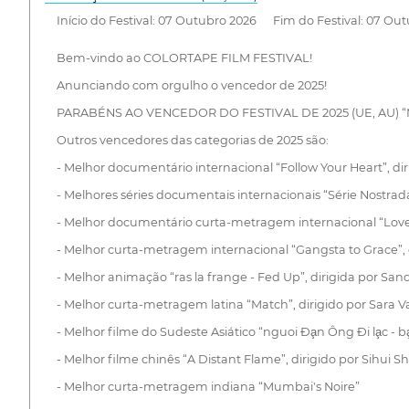
Início do Festival: 07 Outubro 2026 Fim do Festival: 07 Ou
Bem-vindo ao COLORTAPE FILM FESTIVAL!
Anunciando com orgulho o vencedor de 2025!
PARABÉNS AO VENCEDOR DO FESTIVAL DE 2025 (UE, AU) “Mer
Outros vencedores das categorias de 2025 são:
- Melhor documentário internacional “Follow Your Heart”, dir
- Melhores séries documentais internacionais “Série Nostra
- Melhor documentário curta-metragem internacional “Love, 
- Melhor curta-metragem internacional “Gangsta to Grace”, di
- Melhor animação “ras la frange - Fed Up”, dirigida por Sa
- Melhor curta-metragem latina “Match”, dirigido por Sara 
- Melhor filme do Sudeste Asiático “nguoi Đa̧n Ông Đi la̧c - b
- Melhor filme chinês “A Distant Flame”, dirigido por Sihui S
- Melhor curta-metragem indiana “Mumbai's Noire”