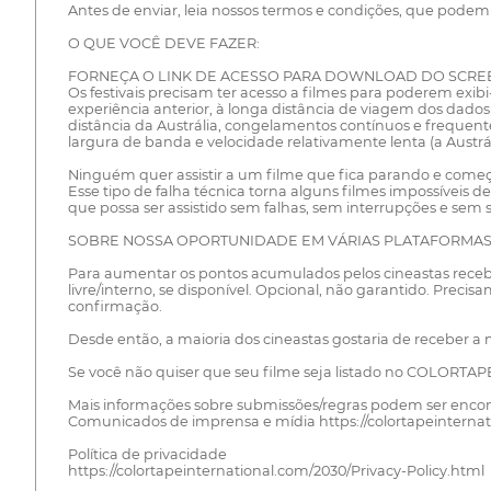
Antes de enviar, leia nossos termos e condições, que podem 
O QUE VOCÊ DEVE FAZER:
FORNEÇA O LINK DE ACESSO PARA DOWNLOAD DO SCREE
Os festivais precisam ter acesso a filmes para poderem exibi
experiência anterior, à longa distância de viagem dos dad
distância da Austrália, congelamentos contínuos e frequen
largura de banda e velocidade relativamente lenta (a Austr
Ninguém quer assistir a um filme que fica parando e come
Esse tipo de falha técnica torna alguns filmes impossíveis
que possa ser assistido sem falhas, sem interrupções e sem 
SOBRE NOSSA OPORTUNIDADE EM VÁRIAS PLATAFORMAS 
Para aumentar os pontos acumulados pelos cineastas recebid
livre/interno, se disponível. Opcional, não garantido. Precisa
confirmação.
Desde então, a maioria dos cineastas gostaria de receber a 
Se você não quiser que seu filme seja listado no COLORTAP
Mais informações sobre submissões/regras podem ser enco
Comunicados de imprensa e mídia https://colortapeinterna
Política de privacidade
https://colortapeinternational.com/2030/Privacy-Policy.html