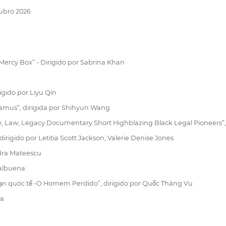
tubro 2026
cy Box” - Dirigido por Sabrina Khan
igido por Liyu Qin
damus”, dirigida por Shihyun Wang
Law, Legacy Documentary Short Highblazing Black Legal Pioneers”, di
rigido por Letitia Scott Jackson, Valerie Denise Jones
ndra Mateescu
Valbuena
a̧n quóc tế -O Homem Perdido”, dirigido por Quốc Tháng Vu
ha