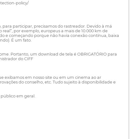
tection-policy/
o, para participar, precisamos do rastreador. Devido à má
 real”, por exemplo, europeus a mais de 10.000 km de
ando e começando porque não havia conexão contínua, baixa
ndo). É um fato.
Festhome. Portanto, um download de tela é OBRIGATÓRIO para
nistrador do CIFF
r que exibamos em nosso site ou em um cinema ao ar
provações do conselho, etc. Tudo sujeito à disponibilidade e
 público em geral.