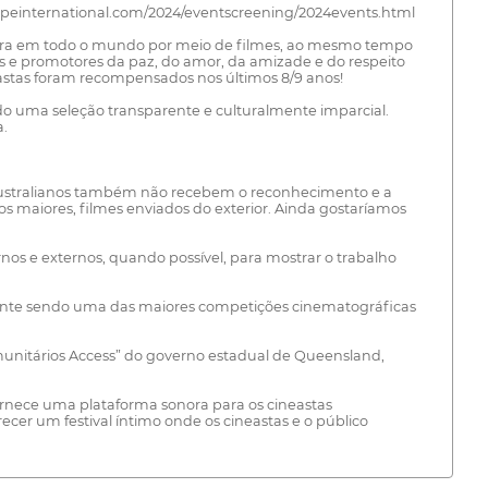
ortapeinternational.com/2024/eventscreening/2024events.html
ultura em todo o mundo por meio de filmes, ao mesmo tempo
es e promotores da paz, do amor, da amizade e do respeito
ineastas foram recompensados nos últimos 8/9 anos!
do uma seleção transparente e culturalmente imparcial.
a.
 australianos também não recebem o reconhecimento e a
s maiores, filmes enviados do exterior. Ainda gostaríamos
os e externos, quando possível, para mostrar o trabalho
elmente sendo uma das maiores competições cinematográficas
omunitários Access” do governo estadual de Queensland,
fornece uma plataforma sonora para os cineastas
r um festival íntimo onde os cineastas e o público