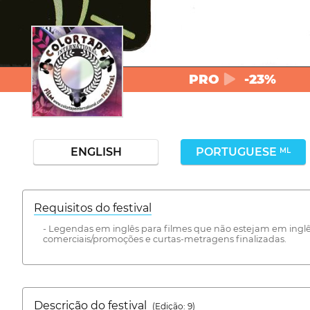
PRO
-23%
ENGLISH
PORTUGUESE
ML
Requisitos do festival
- Legendas em inglês para filmes que não estejam em inglê
comerciais/promoções e curtas-metragens finalizadas.
Descrição do festival
(Edição: 9)