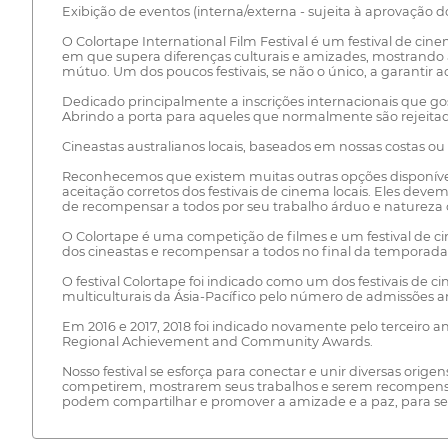
Exibição de eventos (interna/externa - sujeita à aprovação 
O Colortape International Film Festival é um festival de 
em que supera diferenças culturais e amizades, mostrando a
mútuo. Um dos poucos festivais, se não o único, a garantir a
Dedicado principalmente a inscrições internacionais que go
Abrindo a porta para aqueles que normalmente são rejeitad
Cineastas australianos locais, baseados em nossas costas o
Reconhecemos que existem muitas outras opções disponíve
aceitação corretos dos festivais de cinema locais. Eles de
de recompensar a todos por seu trabalho árduo e natureza c
O Colortape é uma competição de filmes e um festival de c
dos cineastas e recompensar a todos no final da temporada
O festival Colortape foi indicado como um dos festivais de
multiculturais da Ásia-Pacífico pelo número de admissões 
Em 2016 e 2017, 2018 foi indicado novamente pelo terceiro 
Regional Achievement and Community Awards.
Nosso festival se esforça para conectar e unir diversas or
competirem, mostrarem seus trabalhos e serem recompensad
podem compartilhar e promover a amizade e a paz, para se