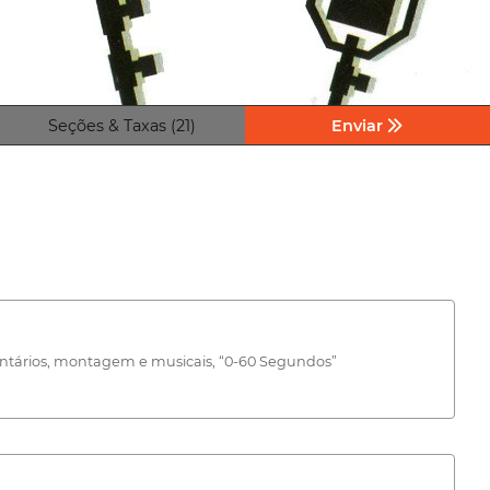
Seções & Taxas (21)
Enviar
mentários, montagem e musicais, “0-60 Segundos”