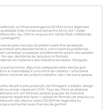
ferível), os filmes estrangeiros DEVEM incluir legendas
qualidade (não miniatura) tamanho A3 OU A4 + trailer
/disco Blu-ray, DSR ou arquivo em cartão flash USB/cartão
 ( postagem).
xtras pela inscrição do pôster e pelo link de seleção.
val acontece simultaneamente e, como tivemos problemas
ram cortadas), as pessoas simplesmente saíram das sessões
Por isso, decidimos ter (arquivo no formato
ndendo do material e dos trabalhos enviados. Obrigada.
rá pontos extras. Algumas categorias estão isentas (por
fico e criatividade) e uma linha de créditos + uma breve
eve inscrever seu próprio trabalho, não o de outra pessoa.
abalho de pré e pós-produção, da filmagem à edição, design
web) ou enviar cópias em DVD. Faça seu filme se destacar
nderizado em um formato padrão popular da indústria.
ipante registrado fazer o upload do formato de arquivo ou
ra feitos em seu idioma nativo DEVEM ter legendas ou
rios para aumentar suas chances de ganhar!