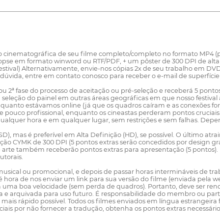
 cinematográfica de seu filme completo/completo no formato MP4 (pre
pse em formato winword ou RTF/PDF, + um pôster de 300 DPI de alta 
tival) Alternativamente, envie-nos cópias 2x de seu trabalho em DVD
a dúvida, entre em contato conosco para receber o e-mail de superfície
2ª fase do processo de aceitação ou pré-seleção e receberá 5 pontos e
 a seleção do painel em outras áreas geográficas em que nosso festi
quanto estávamos online (já que os quadros caíram e as conexões fo
pouco profissional, enquanto os cineastas perderam pontos cruciais. 
alquer hora e em qualquer lugar, sem restrições e sem falhas. Depe
, mas é preferível em Alta Definição (HD), se possível. O último atrai
ção CYMK de 300 DPI (5 pontos extras serão concedidos por design grá
e arte também receberão pontos extras para apresentação (5 pontos). D
utorais.
usical ou promocional, e depois de passar horas intermináveis de tr
 é hora de nos enviar um link para sua versão do filme (enviada pela 
em uma boa velocidade (sem perda de quadros). Portanto, deve ser re
 arquivada para uso futuro. É responsabilidade do membro ou partic
 o mais rápido possível. Todos os filmes enviados em língua estrangei
ciais por não fornecer a tradução, obtenha os pontos extras necessá