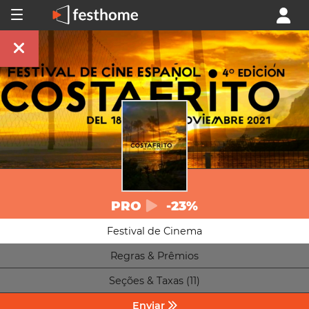
PRO
-23%
Festival de Cinema
Regras & Prêmios
Seções & Taxas (11)
Enviar