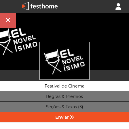
Festival de Cinema
Regras & Prêmios
Seções & Taxas (3)
Enviar