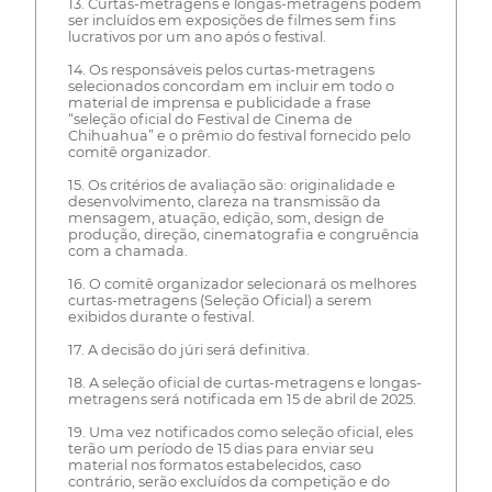
13. Curtas-metragens e longas-metragens podem
ser incluídos em exposições de filmes sem fins
lucrativos por um ano após o festival.
14. Os responsáveis pelos curtas-metragens
selecionados concordam em incluir em todo o
material de imprensa e publicidade a frase
“seleção oficial do Festival de Cinema de
Chihuahua” e o prêmio do festival fornecido pelo
comitê organizador.
15. Os critérios de avaliação são: originalidade e
desenvolvimento, clareza na transmissão da
mensagem, atuação, edição, som, design de
produção, direção, cinematografia e congruência
com a chamada.
16. O comitê organizador selecionará os melhores
curtas-metragens (Seleção Oficial) a serem
exibidos durante o festival.
17. A decisão do júri será definitiva.
18. A seleção oficial de curtas-metragens e longas-
metragens será notificada em 15 de abril de 2025.
19. Uma vez notificados como seleção oficial, eles
terão um período de 15 dias para enviar seu
material nos formatos estabelecidos, caso
contrário, serão excluídos da competição e do