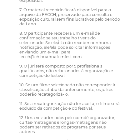
estipuladas.
7. O material recebido ficará disponível para o
arquivo da FECCH, preservado para consulta e
exposição cultural sem fins lucrativos pelo período
de 1 ano.
8. O participante receberá um e-mail de
confirmação se seu trabalho tiver sido
selecionado. Se ele/ela não receber nenhuma
notificação, ele/ela pode solicitar informações
enviando um e-mail para
fecch@chihuahuafilmfest.com
9. O júri será composto por 5 profissionais
qualificados, não relacionados à organização e
competição do festival.
10. Se um filme selecionado não corresponder à
classificação atribuída anteriormente, os juízes
poderão recategorizá-lo.
11. Se a recategorização não for aceita, o filme será
excluído da competição e do festival.
12. Uma vez admitidos pelo comitê organizador,
curtas-metragens e longas-metragens não
podem ser retirados do programa por seus
autores.