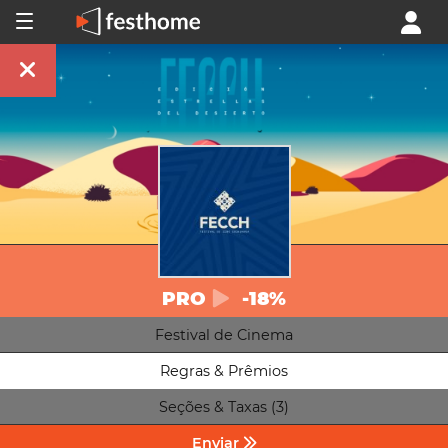
PRO
-18%
Festival de Cinema
Regras & Prêmios
Seções & Taxas (3)
Enviar