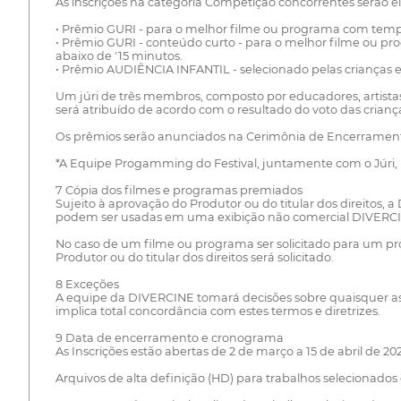
As inscrições na categoria Competição concorrentes serão el
• Prêmio GURI - para o melhor filme ou programa com temp
• Prêmio GURI - conteúdo curto - para o melhor filme ou 
abaixo de '15 minutos.
• Prêmio AUDIÊNCIA INFANTIL - selecionado pelas crianças em
Um júri de três membros, composto por educadores, artista
será atribuído de acordo com o resultado do voto das criança
Os prêmios serão anunciados na Cerimônia de Encerramento d
*A Equipe Progamming do Festival, juntamente com o Júri,
7 Cópia dos filmes e programas premiados
Sujeito à aprovação do Produtor ou do titular dos direitos
podem ser usadas em uma exibição não comercial DIVERCIN
No caso de um filme ou programa ser solicitado para um prop
Produtor ou do titular dos direitos será solicitado.
8 Exceções
A equipe da DIVERCINE tomará decisões sobre quaisquer asp
implica total concordância com estes termos e diretrizes.
9 Data de encerramento e cronograma
As Inscrições estão abertas de 2 de março a 15 de abril de 20
Arquivos de alta definição (HD) para trabalhos selecionados