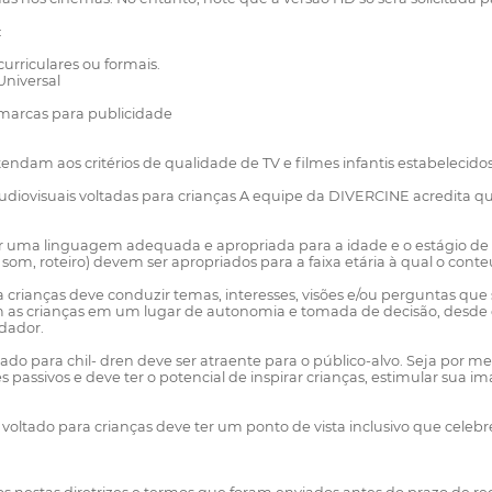
:
rriculares ou formais.
 Universal
 marcas para publicidade
am aos critérios de qualidade de TV e filmes infantis estabelecidos 
iovisuais voltadas para crianças A equipe da DIVERCINE acredita que
ar uma linguagem adequada e apropriada para a idade e o estágio de 
som, roteiro) devem ser apropriados para a faixa etária à qual o con
ra crianças deve conduzir temas, interesses, visões e/ou perguntas q
as crianças em um lugar de autonomia e tomada de decisão, desde qu
idador.
ltado para chil- dren deve ser atraente para o público-alvo. Seja por m
es passivos e deve ter o potencial de inspirar crianças, estimular sua
l voltado para crianças deve ter um ponto de vista inclusivo que cele