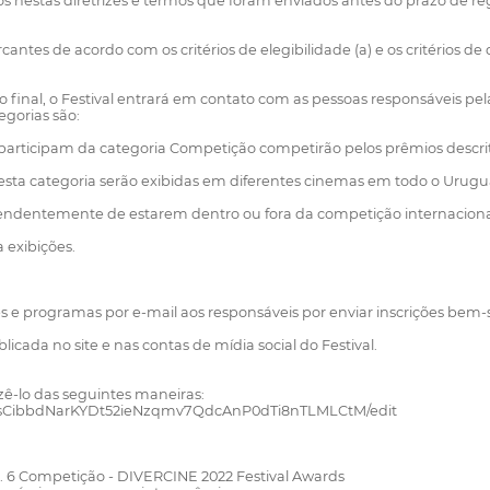
os nestas diretrizes e termos que foram enviados antes do prazo de re
tes de acordo com os critérios de elegibilidade (a) e os critérios de
final, o Festival entrará em contato com as pessoas responsáveis pel
egorias são:
 participam da categoria Competição competirão pelos prêmios descrit
 nesta categoria serão exibidas em diferentes cinemas em todo o Urugua
ndentemente de estarem dentro ou fora da competição internacional, 
 exibições.
e programas por e-mail aos responsáveis por enviar inscrições bem-suc
cada no site e nas contas de mídia social do Festival.
ê-lo das seguintes maneiras:
/d/16sCibbdNarKYDt52ieNzqmv7QdcAnP0dTi8nTLMLCtM/edit
22. 6 Competição - DIVERCINE 2022 Festival Awards