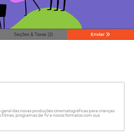
Seções & Taxas (2)
Enviar
eral das novas produções cinematográficas para crianças
os filmes, programas de TV e novos formatos com sua