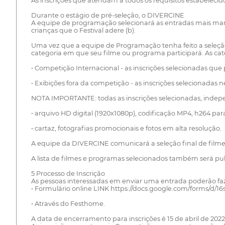
As inscrições que atendam a todos os requisitos estabelecid
Durante o estágio de pré-seleção, o DIVERCINE
A equipe de programação selecionará as entradas mais marcan
crianças que o Festival adere (b).
Uma vez que a equipe de Programação tenha feito a seleção 
categoria em que seu filme ou programa participará. As cat
• Competição Internacional - as inscrições selecionadas que
• Exibições fora da competição - as inscrições selecionadas
NOTA IMPORTANTE: todas as inscrições selecionadas, indepe
• arquivo HD digital (1920x1080p), codificação MP4, h264 para
• cartaz, fotografias promocionais e fotos em alta resolução.
A equipe da DIVERCINE comunicará a seleção final de filmes 
A lista de filmes e programas selecionados também será publi
5 Processo de Inscrição
As pessoas interessadas em enviar uma entrada poderão faz
• Formulário online LINK https://docs.google.com/forms
• Através do Festhome.
A data de encerramento para inscrições é 15 de abril de 20