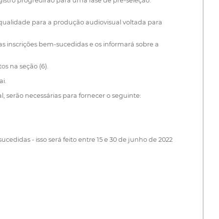
gistro progredirão para uma fase de pré-seleção.
 qualidade para a produção audiovisual voltada para
as inscrições bem-sucedidas e os informará sobre a
os na seção (6).
i.
serão necessárias para fornecer o seguinte:
edidas - isso será feito entre 15 e 30 de junho de 2022