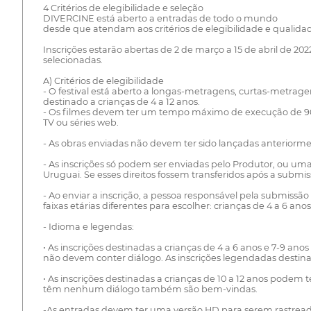
4 Critérios de elegibilidade e seleção
DIVERCINE está aberto a entradas de todo o mundo
desde que atendam aos critérios de elegibilidade e qualidad
Inscrições estarão abertas de 2 de março a 15 de abril de 2
selecionadas.
A) Critérios de elegibilidade
- O festival está aberto a longas-metragens, curtas-metrag
destinado a crianças de 4 a 12 anos.
- Os filmes devem ter um tempo máximo de execução de 
TV ou séries web.
- As obras enviadas não devem ter sido lançadas anteriorme
- As inscrições só podem ser enviadas pelo Produtor, ou um
Uruguai. Se esses direitos fossem transferidos após a submiss
- Ao enviar a inscrição, a pessoa responsável pela submissã
faixas etárias diferentes para escolher: crianças de 4 a 6 anos
- Idioma e legendas:
• As inscrições destinadas a crianças de 4 a 6 anos e 7-9 
não devem conter diálogo. As inscrições legendadas destinad
• As inscrições destinadas a crianças de 10 a 12 anos pode
têm nenhum diálogo também são bem-vindas.
-As entradas devem ter uma versão HD para serem rastreadas