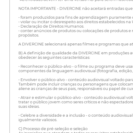
NOTA IMPORTANTE - DIVERCINE não aceitará entradas que
• foram produzidos para fins de aprendizagem puramente cu
• violar ou incitar o desrespeito aos direitos estabelecidos na
• Declaração de Direitos Humanos.
• conter anúncios de produtos ou colocações de produtos e
propósitos.
A DIVERCINE selecionará apenas filmes e programas que atend
B) A definição de qualidade da DIVERCINE em produções aud
obedecer às seguintes características:
• Reconhecer o público-alvo - o filme ou programa deve us
componentes da linguagem audiovisual (fotografia, edição, 
• Envolver o público-alvo - conteúdo audiovisual voltado pa
Também pode incluir crianças ou personagens que colocam 
aliene as crianças de seus pais, responsáveis ou papel de cu
• Atrair e estimular o público-alvo - conteúdo audiovisual vo
tratar o público jovem como seres críticos e não espectador
suas ideias.
• Celebre a diversidade e a inclusão - o conteúdo audiovisua
igualmente valiosos.
C) Processo de pré-seleção e seleção