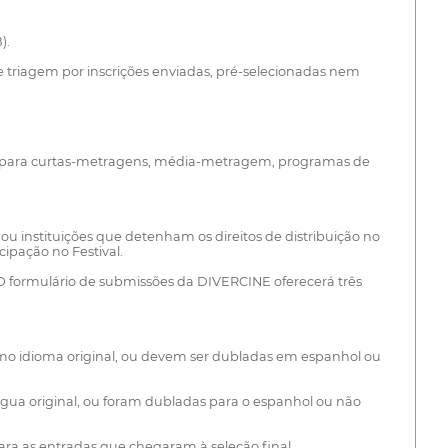
).
de triagem por inscrições enviadas, pré-selecionadas nem
 para curtas-metragens, média-metragem, programas de
u instituições que detenham os direitos de distribuição no
cipação no Festival.
. O formulário de submissões da DIVERCINE oferecerá três
como idioma original, ou devem ser dubladas em espanhol ou
ngua original, ou foram dubladas para o espanhol ou não
ara as entradas que chegaram à seleção final.