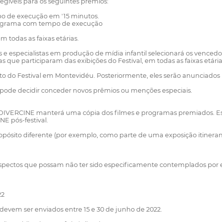
egíveis para os seguintes prêmios:
o de execução em '15 minutos.
programa com tempo de execução
 todas as faixas etárias.
s e especialistas em produção de mídia infantil selecionará os ven
s que participaram das exibições do Festival, em todas as faixas etária
o Festival em Montevidéu. Posteriormente, eles serão anunciados no s
 pode decidir conceder novos prêmios ou menções especiais.
, a DIVERCINE manterá uma cópia dos filmes e programas premiados. Ess
E pós-festival.
ósito diferente (por exemplo, como parte de uma exposição itinerante
ectos que possam não ter sido especificamente contemplados por est
22
 devem ser enviados entre 15 e 30 de junho de 2022.