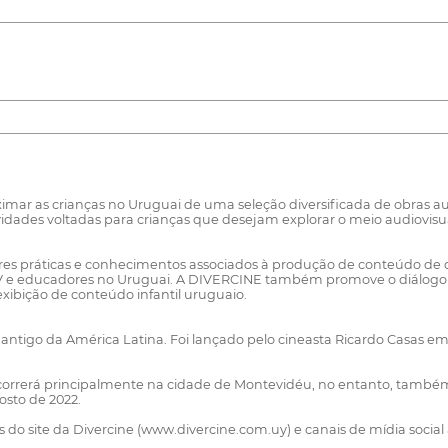
ar as crianças no Uruguai de uma seleção diversificada de obras aud
vidades voltadas para crianças que desejam explorar o meio audiovisual
 práticas e conhecimentos associados à produção de conteúdo de q
TV e educadores no Uruguai. A DIVERCINE também promove o diálogo c
exibição de conteúdo infantil uruguaio.
s antigo da América Latina. Foi lançado pelo cineasta Ricardo Casas em
 ocorrerá principalmente na cidade de Montevidéu, no entanto, também
osto de 2022.
 site da Divercine (www.divercine.com.uy) e canais de mídia social a 