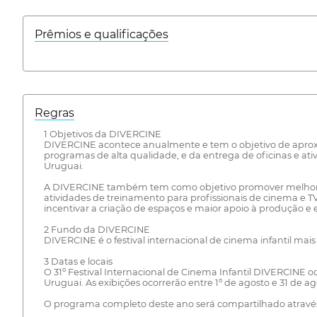
Prêmios e qualificações
Regras
1 Objetivos da DIVERCINE
DIVERCINE acontece anualmente e tem o objetivo de aproxim
programas de alta qualidade, e da entrega de oficinas e ati
Uruguai.
A DIVERCINE também tem como objetivo promover melhores
atividades de treinamento para profissionais de cinema e 
incentivar a criação de espaços e maior apoio à produção e 
2 Fundo da DIVERCINE
DIVERCINE é o festival internacional de cinema infantil mai
3 Datas e locais
O 31º Festival Internacional de Cinema Infantil DIVERCINE
Uruguai. As exibições ocorrerão entre 1º de agosto e 31 de ag
O programa completo deste ano será compartilhado através do