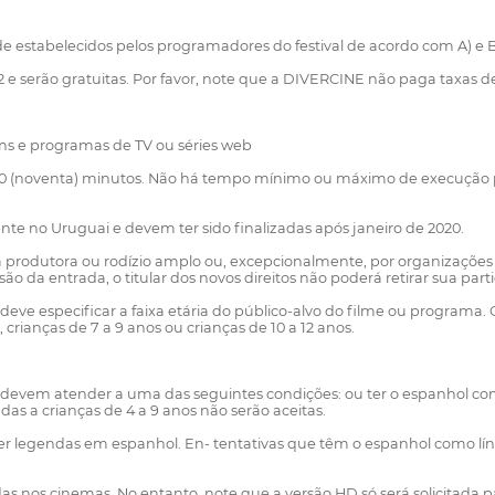
e estabelecidos pelos programadores do festival de acordo com A) e B
022 e serão gratuitas. Por favor, note que a DIVERCINE não paga taxas 
ens e programas de TV ou séries web
90 (noventa) minutos. Não há tempo mínimo ou máximo de execução
nte no Uruguai e devem ter sido finalizadas após janeiro de 2020.
a produtora ou rodízio amplo ou, excepcionalmente, por organizações o
ão da entrada, o titular dos novos direitos não poderá retirar sua parti
o deve especificar a faixa etária do público-alvo do filme ou programa
, crianças de 7 a 9 anos ou crianças de 10 a 12 anos.
anos devem atender a uma das seguintes condições: ou ter o espanhol 
as a crianças de 4 a 9 anos não serão aceitas.
m ter legendas em espanhol. En- tentativas que têm o espanhol como lí
 nos cinemas. No entanto, note que a versão HD só será solicitada p