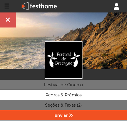
Festival de Cinema
Regras & Prêmios
Seções & Taxas (2)
Enviar