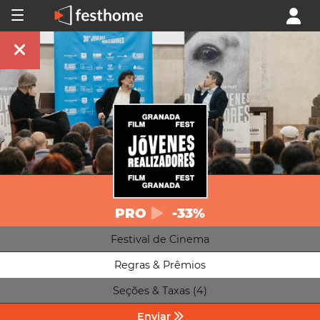
PRO
-33%
Festival de Cinema
Regras & Prêmios
Seções & Taxas (4)
Enviar