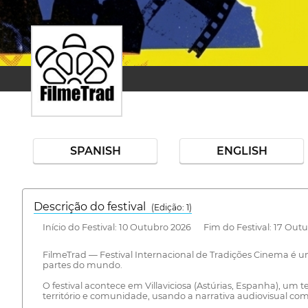
SPANISH
ENGLISH
Descrição do festival
(Edição: 1)
Início do Festival: 10 Outubro 2026 Fim do Festival: 17 Out
FilmeTrad — Festival Internacional de Tradições Cinema é u
partes do mundo.
O festival acontece em Villaviciosa (Astúrias, Espanha), um 
território e comunidade, usando a narrativa audiovisual como