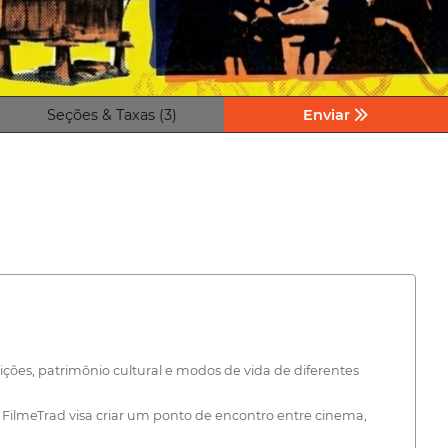
Seções & Taxas (3)
Enviar
ções, patrimônio cultural e modos de vida de diferentes
 O FilmeTrad visa criar um ponto de encontro entre cinema,