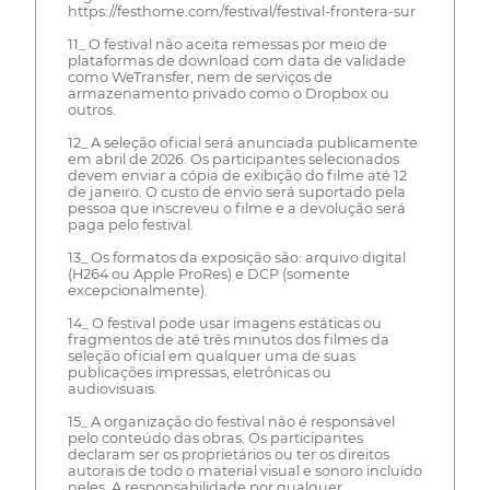
https://festhome.com/festival/festival-frontera-sur
11_ O festival não aceita remessas por meio de
plataformas de download com data de validade
como WeTransfer, nem de serviços de
armazenamento privado como o Dropbox ou
outros.
12_ A seleção oficial será anunciada publicamente
em abril de 2026. Os participantes selecionados
devem enviar a cópia de exibição do filme até 12
de janeiro. O custo de envio será suportado pela
pessoa que inscreveu o filme e a devolução será
paga pelo festival.
13_ Os formatos da exposição são: arquivo digital
(H264 ou Apple ProRes) e DCP (somente
excepcionalmente).
14_ O festival pode usar imagens estáticas ou
fragmentos de até três minutos dos filmes da
seleção oficial em qualquer uma de suas
publicações impressas, eletrônicas ou
audiovisuais.
15_ A organização do festival não é responsável
pelo conteúdo das obras. Os participantes
declaram ser os proprietários ou ter os direitos
autorais de todo o material visual e sonoro incluído
neles. A responsabilidade por qualquer