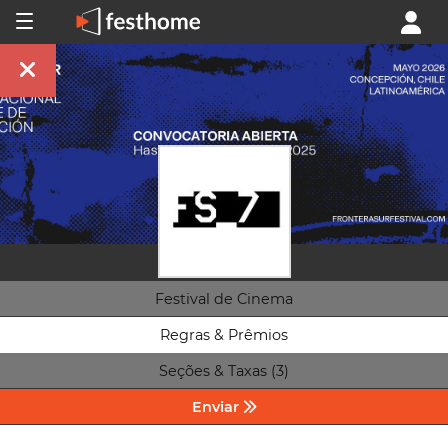
Festival de Cinema
Regras & Prêmios
Seções & Taxas (3)
Enviar