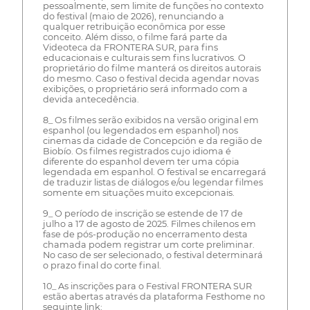
pessoalmente, sem limite de funções no contexto
do festival (maio de 2026), renunciando a
qualquer retribuição econômica por esse
conceito. Além disso, o filme fará parte da
Videoteca da FRONTERA SUR, para fins
educacionais e culturais sem fins lucrativos. O
proprietário do filme manterá os direitos autorais
do mesmo. Caso o festival decida agendar novas
exibições, o proprietário será informado com a
devida antecedência.
8_ Os filmes serão exibidos na versão original em
espanhol (ou legendados em espanhol) nos
cinemas da cidade de Concepción e da região de
Biobío. Os filmes registrados cujo idioma é
diferente do espanhol devem ter uma cópia
legendada em espanhol. O festival se encarregará
de traduzir listas de diálogos e/ou legendar filmes
somente em situações muito excepcionais.
9_ O período de inscrição se estende de 17 de
julho a 17 de agosto de 2025. Filmes chilenos em
fase de pós-produção no encerramento desta
chamada podem registrar um corte preliminar.
No caso de ser selecionado, o festival determinará
o prazo final do corte final.
10_ As inscrições para o Festival FRONTERA SUR
estão abertas através da plataforma Festhome no
seguinte link: