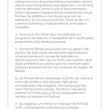
categoria inclui documentários e também outras
obras cinematográficas que estão em um terreno
menos definido, entre ficção e documentário,
entre narrativa e experimental, explorando novas
formas de estética e narrativas que não se
adequam ao circuito comercial. Trata-se de um
cinema fronteiriço, independente, arriscado e
inovador.
4_ Para que um filme seja considerado no
programa do festival, é necessário ser inscrito pelo
proprietário dos direitos autorais.
5_ Somente filmes concluídos em ou após 1º de
janeiro de 2024, que não tenham sido exibidos
anteriormente em canais de televisão ou
distribuídos em Blu-ray ou DVD, são aceitos. Será
dada preferência a obras que não tenham sido
exibidas anteriormente nos cinemas da região de
Biobío.
6_ Os filmes devem expressar o ponto de vista e a
intenção artística dos autores. Não serão
consideradas reportagens, nem propaganda
nem filmes institucionais. Também não serão
aceitos os filmes que já foram postulados em
versões anteriores do festival.
7_ Ao registrar um filme no Festival FRONTERA
SUR, o participante autoriza sua exibição