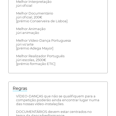
Melhor Interpretação
júri oficial
Melhor Documentário
júri oficial, 200€
[prémio Conserveira de Lisboa]
Melhor Animação
júri animação
Melhor Vídeo-Dança Portuguesa
júri vo'arte
[prémio Adega Mayor]
Melhor Realizador Português
júri escolas, 2500€
[prémio formação ETIC]
Regras
VÍDEO-DANÇAS que não se qualifiquem para a
competição poderão ainda encontrar lugar numa
das nossas vídeo-instalações.
DOCUMENTÁRIOS devem estar centrados no
tema da dança/performance.