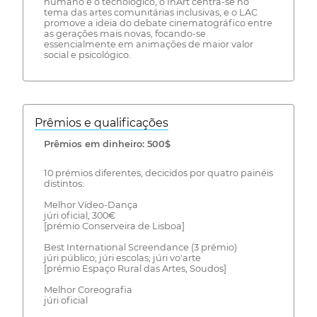
humano e o tecnológico, o InArt centra-se no
tema das artes comunitárias inclusivas, e o LAC
promove a ideia do debate cinematográfico entre
as gerações mais novas, focando-se
essencialmente em animações de maior valor
social e psicológico.
Prêmios e qualificações
Prêmios em dinheiro: 500$
10 prémios diferentes, decicidos por quatro painéis
distintos:
Melhor Vídeo-Dança
júri oficial, 300€
[prémio Conserveira de Lisboa]
Best International Screendance (3 prémio)
júri público; júri escolas; júri vo'arte
[prémio Espaço Rural das Artes, Soudos]
Melhor Coreografia
júri oficial