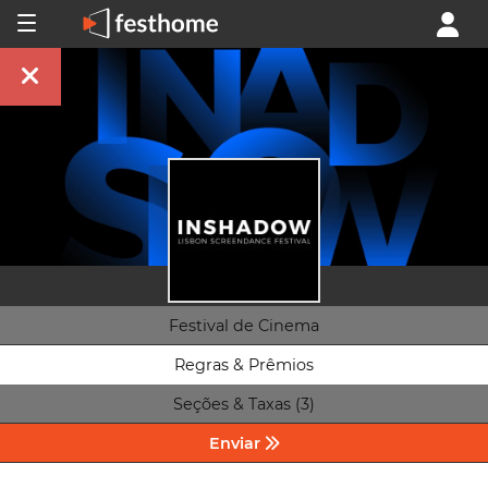
Festival de Cinema
Regras & Prêmios
Seções & Taxas (3)
Enviar