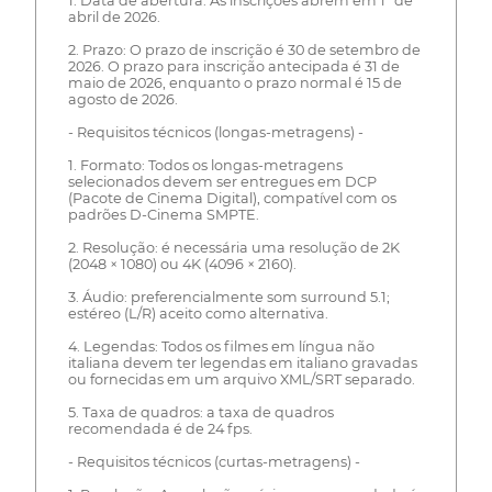
1. Data de abertura: As inscrições abrem em 1º de
abril de 2026.
2. Prazo: O prazo de inscrição é 30 de setembro de
2026. O prazo para inscrição antecipada é 31 de
maio de 2026, enquanto o prazo normal é 15 de
agosto de 2026.
- Requisitos técnicos (longas-metragens) -
1. Formato: Todos os longas-metragens
selecionados devem ser entregues em DCP
(Pacote de Cinema Digital), compatível com os
padrões D-Cinema SMPTE.
2. Resolução: é necessária uma resolução de 2K
(2048 × 1080) ou 4K (4096 × 2160).
3. Áudio: preferencialmente som surround 5.1;
estéreo (L/R) aceito como alternativa.
4. Legendas: Todos os filmes em língua não
italiana devem ter legendas em italiano gravadas
ou fornecidas em um arquivo XML/SRT separado.
5. Taxa de quadros: a taxa de quadros
recomendada é de 24 fps.
- Requisitos técnicos (curtas-metragens) -