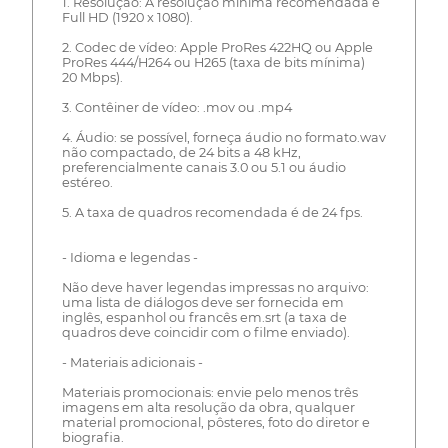
1. Resolução: A resolução mínima recomendada é
Full HD (1920 x 1080).
2. Codec de vídeo: Apple ProRes 422HQ ou Apple
ProRes 444/H264 ou H265 (taxa de bits mínima)
20 Mbps).
3. Contêiner de vídeo: .mov ou .mp4
4. Áudio: se possível, forneça áudio no formato.wav
não compactado, de 24 bits a 48 kHz,
preferencialmente canais 3.0 ou 5.1 ou áudio
estéreo.
5. A taxa de quadros recomendada é de 24 fps.
- Idioma e legendas -
Não deve haver legendas impressas no arquivo:
uma lista de diálogos deve ser fornecida em
inglês, espanhol ou francês em.srt (a taxa de
quadros deve coincidir com o filme enviado).
- Materiais adicionais -
Materiais promocionais: envie pelo menos três
imagens em alta resolução da obra, qualquer
material promocional, pôsteres, foto do diretor e
biografia.