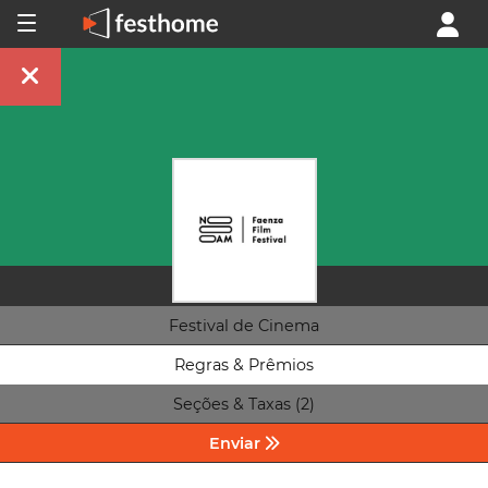
Festival de Cinema
Regras & Prêmios
Seções & Taxas (2)
Enviar