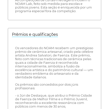
As competições de curtas-metragens incluem o
NOAM Lab, feito sob medida para escolas e
públicos jovens. Esta seção é enriquecida por um
programa especial fora da competição.
Prêmios e qualificações
Os vencedores do NOAM recebem um prestigioso
prêmio de cerâmica artesanal, criado pela célebre
artista Andrea Salvatori, de Faenza. Este prêmio,
feito com técnicas tradicionais de cerâmica pelas
quais a cidade de Faenza é reconhecida
internacionalmente, simboliza a fusão da
excelência artística e do patrimônio cultural — um
verdadeiro emblema do artesanato e da
identidade italianos.
Os prêmios são concedidos por dois júris
profissionais:
- o Júri de Destaque, que atribui o Prêmio Cidade
de Faenza de Melhor Filme e o Prêmio Juvenil,
reconhecendo a excelente ressonância com
públicos com menos de 30 anos;