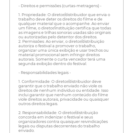
- Direitos e permissões (curtas-metragens) -
1. Propriedade: O diretor/distribuidor que envia o
trabalho deve deter os direitos do filme e de
qualquer material que o acompanhe. Ao enviar
um filme, o diretor/instituição certifica que todas
as imagens e trilhas sonoras usadas são originais
ou autorizadas pelo detentor dos direitos.
2. Permissões: Ao enviar, o diretor/distribuição
autoriza o festival a promover o trabalho,
organizar uma única exibição e usar trechos ou
material promocional sem infringir direitos
autorais. Somente o curta vencedor terá uma
segunda exibição dentro do festival.
- Responsabilidades legais -
1. Conformidade: O diretor/distribuidor deve
garantir que o trabalho enviado não viole os
direitos de nenhum indivíduo ou entidade. Isso
inclui garantir que nenhum conteúdo do filme
viole direitos autorais, privacidade ou quaisquer
outros direitos legais.
2. Responsabilidade: O diretor/distribuição
concorda em indenizar o festival e seus
organizadores contra quaisquer reivindicações
legais ou disputas decorrentes do trabalho
enviado.