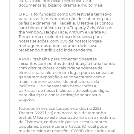
curtas, incluindo ficção científica, ação,
documentário, bizarro, drama e muito mais.
O PUFF foi fundado como um festival alternativo
para trazer filmes novos e não descobertos para
os fãs de cinema na Filadélfia. O festival já contou
com filmes notáveis como Tragedy Girls, Witch in
the Window, Happy Face, Antrum e Karate Kill.
Temos uma excelente taxa de sucesso para
nossas seleções, com 95% de nossos longas-
metragens dos primeiros anos do festival
recebendo distribuição independente.
A PUFF trabalha para conectar cineastas
iniciantes com pontos de distribuição trabalhando
com distribuidores locais independentes de
filmes, e para oferecer um lugar para os cineastas
ganharem exposição e se conectarem com o
maior número possível de profissionais da
indústria. Os cineastas são bem-vindos a
participar de nossa biblioteca de exibição digital
para divulgar a conscientização sobre seus
projetos.
Todos os filmes aceitos são exibidos no 2223
Theater (2223.fish) em nossa tela de tamanho
teatral. O teatro está localizado no bairro moderno
de Fishtown, conhecido por seus restaurantes
populares, bares e cena artística. (O local pode
mudar devido às restrições COVID do estado atual