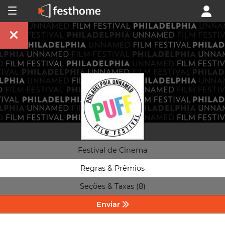
Festival de Cinema
Regras & Prêmios
Seções & Taxas (8)
Enviar