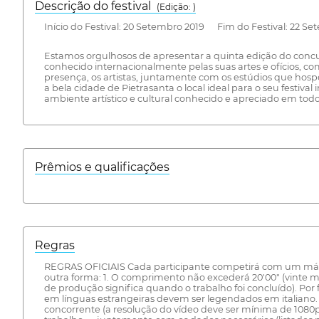
Descrição do festival
(Edição: )
Início do Festival: 20 Setembro 2019 Fim do Festival: 22 Se
Estamos orgulhosos de apresentar a quinta edição do concu
conhecido internacionalmente pelas suas artes e ofícios, c
presença, os artistas, juntamente com os estúdios que hos
a bela cidade de Pietrasanta o local ideal para o seu festiv
ambiente artístico e cultural conhecido e apreciado em to
Prêmios e qualificações
Regras
REGRAS OFICIAIS Cada participante competirá com um máximo
outra forma: 1. O comprimento não excederá 20'00" (vinte min
de produção significa quando o trabalho foi concluído). Por
em línguas estrangeiras devem ser legendados em italian
concorrente (a resolução do vídeo deve ser mínima de 10