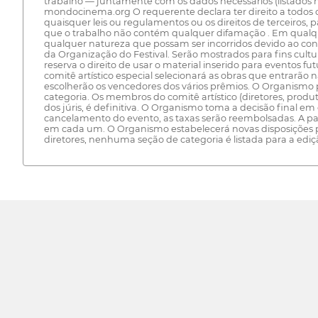
trabalho — juntamente com os dados necessários (listados na
mondocinema.org O requerente declara ter direito a todos 
quaisquer leis ou regulamentos ou os direitos de terceiros, 
que o trabalho não contém qualquer difamação . Em qualque
qualquer natureza que possam ser incorridos devido ao con
da Organização do Festival. Serão mostrados para fins cultu
reserva o direito de usar o material inserido para eventos f
comitê artístico especial selecionará as obras que entrarão n
escolherão os vencedores dos vários prêmios. O Organismo 
categoria. Os membros do comitê artístico (diretores, prod
dos júris, é definitiva. O Organismo toma a decisão final e
cancelamento do evento, as taxas serão reembolsadas. A part
em cada um. O Organismo estabelecerá novas disposições par
diretores, nenhuma seção de categoria é listada para a ediç