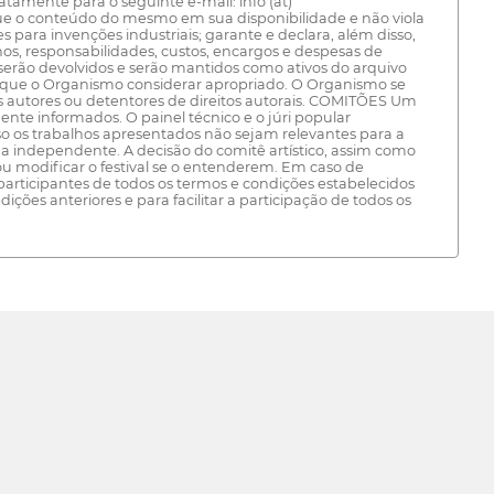
tamente para o seguinte e-mail: info (at)
que o conteúdo do mesmo em sua disponibilidade e não viola
s para invenções industriais; garante e declara, além disso,
s, responsabilidades, custos, encargos e despesas de
serão devolvidos e serão mantidos como ativos do arquivo
res que o Organismo considerar apropriado. O Organismo se
r os autores ou detentores de direitos autorais. COMITÕES Um
mente informados. O painel técnico e o júri popular
o os trabalhos apresentados não sejam relevantes para a
ma independente. A decisão do comitê artístico, assim como
ou modificar o festival se o entenderem. Em caso de
participantes de todos os termos e condições estabelecidos
es anteriores e para facilitar a participação de todos os