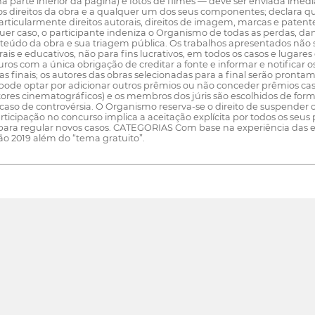
 parte inferior da página) e fotos de filmes — deve ser enviada imedia
os direitos da obra e a qualquer um dos seus componentes; declara 
particularmente direitos autorais, direitos de imagem, marcas e patente
r caso, o participante indeniza o Organismo de todas as perdas, dano
teúdo da obra e sua triagem pública. Os trabalhos apresentados não 
rais e educativos, não para fins lucrativos, em todos os casos e luga
uturos com a única obrigação de creditar a fonte e informar e notifica
as finais; os autores das obras selecionadas para a final serão pronta
pode optar por adicionar outros prêmios ou não conceder prêmios cas
utores cinematográficos) e os membros dos júris são escolhidos de for
m caso de controvérsia. O Organismo reserva-se o direito de suspender 
icipação no concurso implica a aceitação explícita por todos os seus 
a regular novos casos. CATEGORIAS Com base na experiência das ediçõ
ão 2019 além do “tema gratuito”.