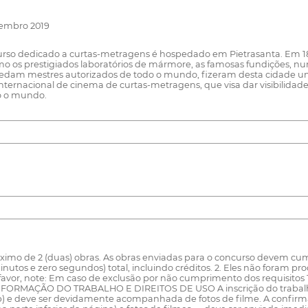
tembro 2019
rso dedicado a curtas-metragens é hospedado em Pietrasanta. Em 187
omo os prestigiados laboratórios de mármore, as famosas fundições, nu
pedam mestres autorizados de todo o mundo, fizeram desta cidade um
al internacional de cinema de curtas-metragens, que visa dar visibili
do o mundo.
 de 2 (duas) obras. As obras enviadas para o concurso devem cumpri
utos e zero segundos) total, incluindo créditos. 2. Eles não foram pr
 favor, note: Em caso de exclusão por não cumprimento dos requisitos 1
o. FORMAÇÃO DO TRABALHO E DIREITOS DE USO A inscrição do trabalho
80p) e deve ser devidamente acompanhada de fotos de filme. A conf