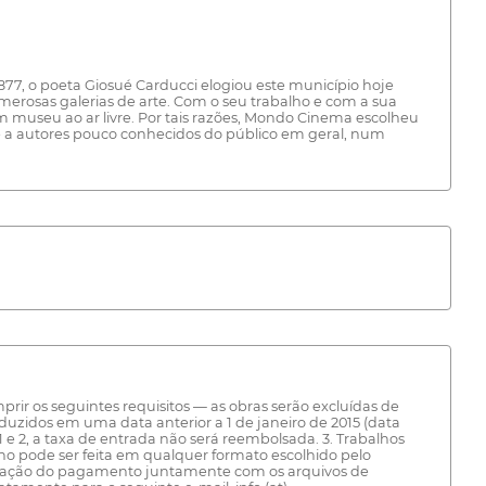
7, o poeta Giosué Carducci elogiou este município hoje
merosas galerias de arte. Com o seu trabalho e com a sua
 museu ao ar livre. Por tais razões, Mondo Cinema escolheu
dade a autores pouco conhecidos do público em geral, num
r os seguintes requisitos — as obras serão excluídas de
oduzidos em uma data anterior a 1 de janeiro de 2015 (data
 e 2, a taxa de entrada não será reembolsada. 3. Trabalhos
 pode ser feita em qualquer formato escolhido pelo
irmação do pagamento juntamente com os arquivos de