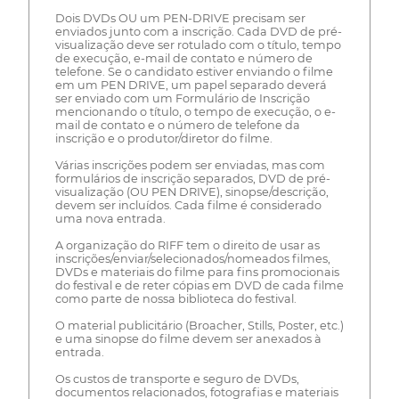
Dois DVDs OU um PEN-DRIVE precisam ser
enviados junto com a inscrição. Cada DVD de pré-
visualização deve ser rotulado com o título, tempo
de execução, e-mail de contato e número de
telefone. Se o candidato estiver enviando o filme
em um PEN DRIVE, um papel separado deverá
ser enviado com um Formulário de Inscrição
mencionando o título, o tempo de execução, o e-
mail de contato e o número de telefone da
inscrição e o produtor/diretor do filme.
Várias inscrições podem ser enviadas, mas com
formulários de inscrição separados, DVD de pré-
visualização (OU PEN DRIVE), sinopse/descrição,
devem ser incluídos. Cada filme é considerado
uma nova entrada.
A organização do RIFF tem o direito de usar as
inscrições/enviar/selecionados/nomeados filmes,
DVDs e materiais do filme para fins promocionais
do festival e de reter cópias em DVD de cada filme
como parte de nossa biblioteca do festival.
O material publicitário (Broacher, Stills, Poster, etc.)
e uma sinopse do filme devem ser anexados à
entrada.
Os custos de transporte e seguro de DVDs,
documentos relacionados, fotografias e materiais