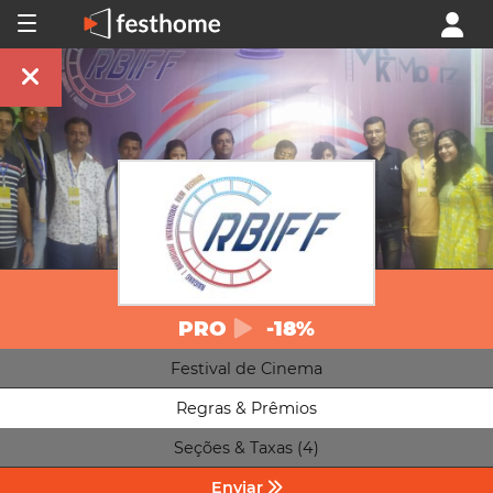
PRO
-18%
Festival de Cinema
Regras & Prêmios
Seções & Taxas (4)
Enviar