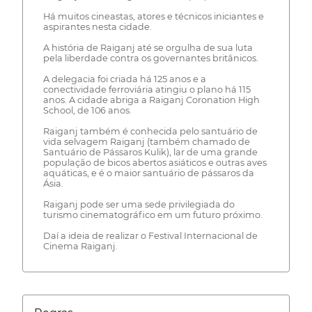
Há muitos cineastas, atores e técnicos iniciantes e
aspirantes nesta cidade.
A história de Raiganj até se orgulha de sua luta
pela liberdade contra os governantes britânicos.
A delegacia foi criada há 125 anos e a
conectividade ferroviária atingiu o plano há 115
anos. A cidade abriga a Raiganj Coronation High
School, de 106 anos.
Raiganj também é conhecida pelo santuário de
vida selvagem Raiganj (também chamado de
Santuário de Pássaros Kulik), lar de uma grande
população de bicos abertos asiáticos e outras aves
aquáticas, e é o maior santuário de pássaros da
Ásia.
Raiganj pode ser uma sede privilegiada do
turismo cinematográfico em um futuro próximo.
Daí a ideia de realizar o Festival Internacional de
Cinema Raiganj.