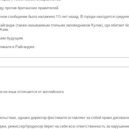
ду против британских правителей.
ное сообщение было налажено 115 лет назад. В городе находится средняя 
айгандж (также называемым птичьим заповедником Кулик), где обитает б
Азии.
йшем будущем.
иваля в Райгандже.
сли язык отличается от английского.
ятельствах, однако директор фестиваля оставляет за собой право дисква
е, режиссер/продюсер берет на себя всю ответственность за нарушение