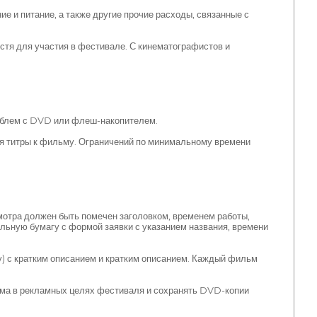
 и питание, а также другие прочие расходы, связанные с
стя для участия в фестивале. С кинематографистов и
роблем с DVD или флеш-накопителем.
я титры к фильму. Ограничений по минимальному времени
отра должен быть помечен заголовком, временем работы,
льную бумагу с формой заявки с указанием названия, времени
) с кратким описанием и кратким описанием. Каждый фильм
ьма в рекламных целях фестиваля и сохранять DVD-копии