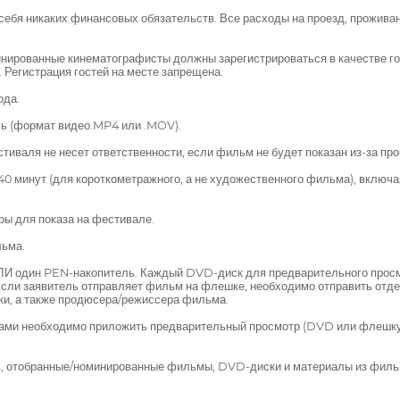
бя никаких финансовых обязательств. Все расходы на проезд, проживание
минированные кинематографисты должны зарегистрироваться в качестве го
 Регистрация гостей на месте запрещена.
ода.
ь (формат видео.MP4 или .MOV).
иваля не несет ответственности, если фильм не будет показан из-за п
 минут (для короткометражного, а не художественного фильма), включа
ы для показа на фестивале.
льма.
ЛИ один PEN-накопитель. Каждый DVD-диск для предварительного просм
сли заявитель отправляет фильм на флешке, необходимо отправить отде
вки, а также продюсера/режиссера фильма.
етами необходимо приложить предварительный просмотр (DVD или флешку
ть, отобранные/номинированные фильмы, DVD-диски и материалы из фил