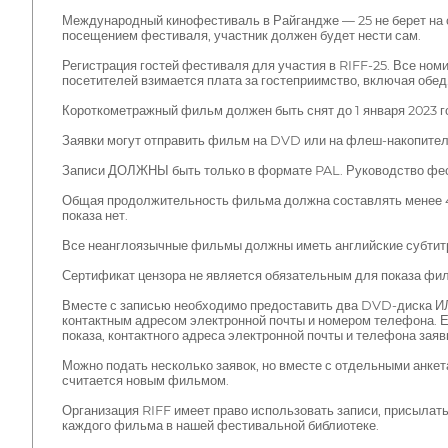
Международный кинофестиваль в Райгандже — 25 не берет на се
посещением фестиваля, участник должен будет нести сам.
Регистрация гостей фестиваля для участия в RIFF-25. Все но
посетителей взимается плата за гостеприимство, включая обед.
Короткометражный фильм должен быть снят до 1 января 2023 г
Заявки могут отправить фильм на DVD или на флеш-накопител
Записи ДОЛЖНЫ быть только в формате PAL. Руководство фест
Общая продолжительность фильма должна составлять менее 40
показа нет.
Все неанглоязычные фильмы должны иметь английские субтитр
Сертификат цензора не является обязательным для показа фи
Вместе с записью необходимо предоставить два DVD-диска И
контактным адресом электронной почты и номером телефона. Е
показа, контактного адреса электронной почты и телефона зая
Можно подать несколько заявок, но вместе с отдельными анк
считается новым фильмом.
Организация RIFF имеет право использовать записи, присыла
каждого фильма в нашей фестивальной библиотеке.