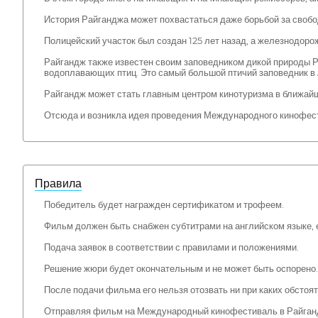
История Райганджа может похвастаться даже борьбой за свобо
Полицейский участок был создан 125 лет назад, а железнодорож
Райгандж также известен своим заповедником дикой природы Р
водоплавающих птиц. Это самый большой птичий заповедник в 
Райгандж может стать главным центром кинотуризма в ближа
Отсюда и возникла идея проведения Международного кинофест
Правила
Победитель будет награжден сертификатом и трофеем.
Фильм должен быть снабжен субтитрами на английском языке, е
Подача заявок в соответствии с правилами и положениями.
Решение жюри будет окончательным и не может быть оспорено.
После подачи фильма его нельзя отозвать ни при каких обсто
Отправляя фильм на Международный кинофестиваль в Райгандж