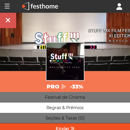
PRO
-33%
Festival de Cinema
Regras & Prêmios
Seções & Taxas (12)
Enviar