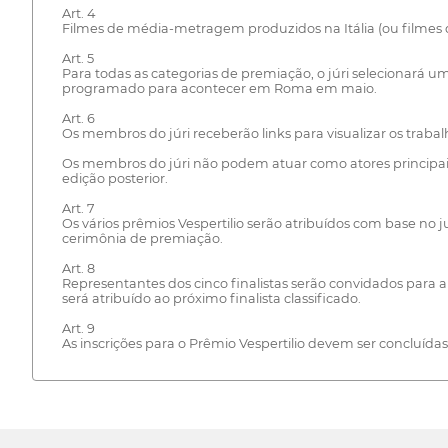
Art. 4
Filmes de média-metragem produzidos na Itália (ou filmes d
Art. 5
Para todas as categorias de premiação, o júri selecionará um
programado para acontecer em Roma em maio.
Art. 6
Os membros do júri receberão links para visualizar os trabal
Os membros do júri não podem atuar como atores principais
edição posterior.
Art. 7
Os vários prêmios Vespertilio serão atribuídos com base no 
cerimônia de premiação.
Art. 8
Representantes dos cinco finalistas serão convidados para 
será atribuído ao próximo finalista classificado.
Art. 9
As inscrições para o Prêmio Vespertilio devem ser concluídas