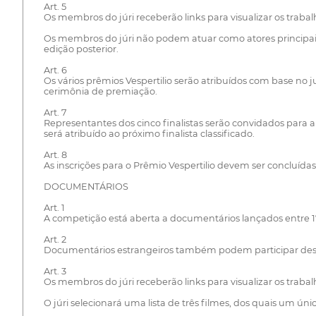
Art. 5
Os membros do júri receberão links para visualizar os trabal
Os membros do júri não podem atuar como atores principais
edição posterior.
Art. 6
Os vários prêmios Vespertilio serão atribuídos com base no 
cerimônia de premiação.
Art. 7
Representantes dos cinco finalistas serão convidados para 
será atribuído ao próximo finalista classificado.
Art. 8
As inscrições para o Prêmio Vespertilio devem ser concluídas
DOCUMENTÁRIOS
Art. 1
A competição está aberta a documentários lançados entre 1º 
Art. 2
Documentários estrangeiros também podem participar dess
Art. 3
Os membros do júri receberão links para visualizar os trabal
O júri selecionará uma lista de três filmes, dos quais um úni