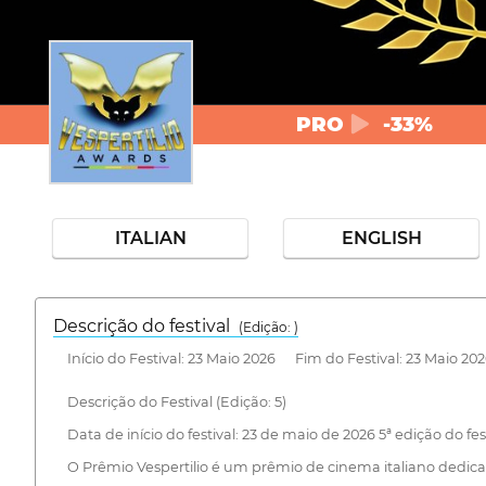
PRO
-33%
ITALIAN
ENGLISH
Descrição do festival
(Edição: )
Início do Festival: 23 Maio 2026 Fim do Festival: 23 Maio 20
Descrição do Festival (Edição: 5)
Data de início do festival: 23 de maio de 2026 5ª edição do fe
O Prêmio Vespertilio é um prêmio de cinema italiano dedicado 