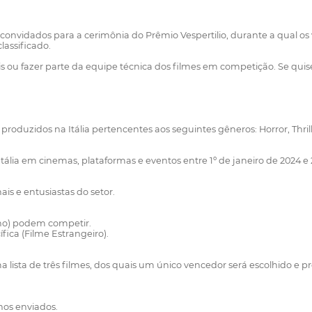
o convidados para a cerimônia do Prêmio Vespertilio, durante a qual 
lassificado.
 ou fazer parte da equipe técnica dos filmes em competição. Se quis
roduzidos na Itália pertencentes aos seguintes gêneros: Horror, Thrille
lia em cinemas, plataformas e eventos entre 1º de janeiro de 2024 e 2
ais e entusiastas do setor.
iano) podem competir.
ica (Filme Estrangeiro).
a lista de três filmes, dos quais um único vencedor será escolhido e p
hos enviados.