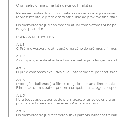
O júri selecionará uma lista de cinco finalistas.
Representantes dos cinco finalistas de cada categoria serã
representante, o prêmio será atribuído ao próximo finalista c
Os membros do júri não podem atuar como atores principais
edição posterior.
LONGAS-METRAGENS
Art. 1
O Prêmio Vespertilio atribuirá uma série de prêmios a filmes p
Art. 2
A competição está aberta a longas-metragens lançados na Itá
Art. 3
O júri é composto exclusiva e voluntariamente por profission
Art. 4
Produções italianas (ou filmes dirigidos por um diretor ital
Filmes de outros países podem competir na categoria específ
Art. 5
Para todas as categorias de premiação, o júri selecionará um
programado para acontecer em Roma em maio.
Art. 6
Os membros do júri receberão links para visualizar os trabal