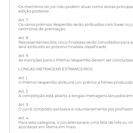
Os membros do júri não podem atuar como atores principais
edição posterior.
Art. 7
Os vários prêmios Vespertilio serão atribuídos com base no 
cerimônia de premiação.
Art. 8
Representantes dos cinco finalistas serão convidados para 
será atribuído ao próximo finalista classificado.
Art. 9
As inscrições para o Prêmio Vespertilio devem ser concluídas
LONGAS-METRAGENS ESTRANGEIROS
Art. 1
O Prêmio Vespertilio atribuirá um prêmio a filmes produzidos
Art. 2
A competição está aberta a longas-metragens lançados em ci
Art. 3
O júri é composto exclusiva e voluntariamente por profission
Art. 4
Para esta categoria, o júri selecionará uma lista de três ou
acontecer em Roma em maio.