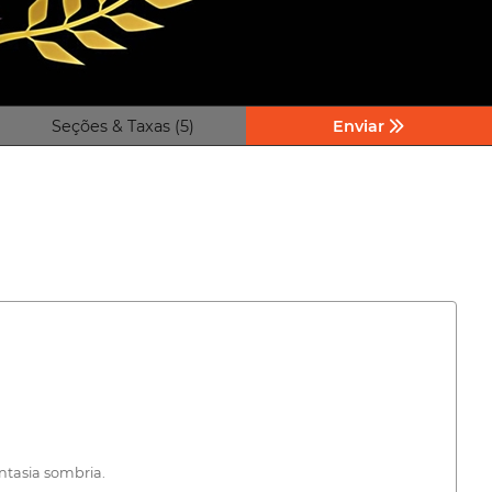
Seções & Taxas (5)
Enviar
antasia sombria.