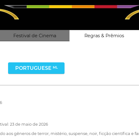
Festival de Cinema
Regras & Prêmios
PORTUGUESE
ML
26
stival: 23 de maio de 2026
aos gêneros de terror, mistério, suspense, noir, ficção científica e f