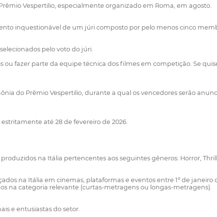
Prêmio Vespertilio, especialmente organizado em Roma, em agosto.
amento inquestionável de um júri composto por pelo menos cinco memb
elecionados pelo voto do júri.
 ou fazer parte da equipe técnica dos filmes em competição. Se quis
mônia do Prêmio Vespertilio, durante a qual os vencedores serão anun
 estritamente até 28 de fevereiro de 2026.
roduzidos na Itália pertencentes aos seguintes gêneros: Horror, Thrille
dos na Itália em cinemas, plataformas e eventos entre 1º de janeiro 
ídos na categoria relevante (curtas-metragens ou longas-metragens).
ais e entusiastas do setor.