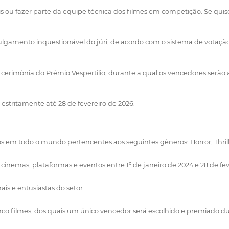
 ou fazer parte da equipe técnica dos filmes em competição. Se quis
julgamento inquestionável do júri, de acordo com o sistema de votação
a cerimônia do Prêmio Vespertilio, durante a qual os vencedores serã
 estritamente até 28 de fevereiro de 2026.
 em todo o mundo pertencentes aos seguintes gêneros: Horror, Thriller,
nemas, plataformas e eventos entre 1º de janeiro de 2024 e 28 de fev
ais e entusiastas do setor.
 cinco filmes, dos quais um único vencedor será escolhido e premiado d