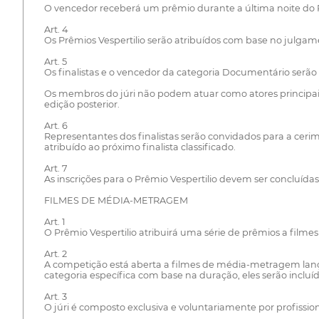
O vencedor receberá um prêmio durante a última noite do 
Art. 4
Os Prêmios Vespertilio serão atribuídos com base no julg
Art. 5
Os finalistas e o vencedor da categoria Documentário serão s
Os membros do júri não podem atuar como atores principais
edição posterior.
Art. 6
Representantes dos finalistas serão convidados para a ceri
atribuído ao próximo finalista classificado.
Art. 7
As inscrições para o Prêmio Vespertilio devem ser concluídas
FILMES DE MÉDIA-METRAGEM
Art. 1
O Prêmio Vespertilio atribuirá uma série de prêmios a filmes p
Art. 2
A competição está aberta a filmes de média-metragem lança
categoria específica com base na duração, eles serão inclu
Art. 3
O júri é composto exclusiva e voluntariamente por profission