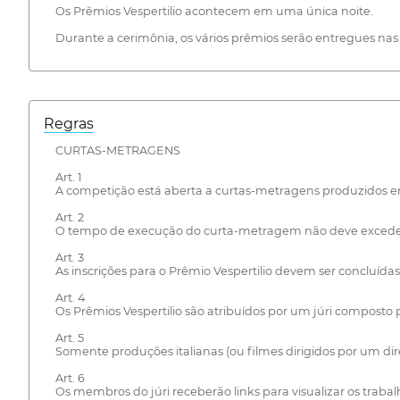
Os Prêmios Vespertilio acontecem em uma única noite.
Durante a cerimônia, os vários prêmios serão entregues nas 
Regras
CURTAS-METRAGENS
Art. 1
A competição está aberta a curtas-metragens produzidos entr
Art. 2
O tempo de execução do curta-metragem não deve exceder 3
Art. 3
As inscrições para o Prêmio Vespertilio devem ser concluídas
Art. 4
Os Prêmios Vespertilio são atribuídos por um júri compost
Art. 5
Somente produções italianas (ou filmes dirigidos por um dire
Art. 6
Os membros do júri receberão links para visualizar os trabal