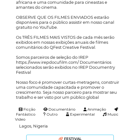
africana e uma comunidade para cineastas e
amantes do cinema.
OBSERVE QUE OS FILMES ENVIADOS estarão
disponíveis para o público assistir em nosso canal
gratuito no YouTube.
Os TRÊS FILMES MAIS VISTOS de cada mês serão
exibidos em nossas exibições anuais de filmes
comunitários do QFest Creative Festival.
Somos parceiros de seleção do IREP
https://www.irepdocufilm.com/ Documentários
selecionados serão exibidos no IREP Documentry
Festival
Nosso foco é promover curtas-metragens, construir
uma comunidade capacitada e promover o
crescimento. Seja nosso parceiro para mostrar seu
trabalho e ser visto por um público global
Ficção
Documentário
Animação
Fantástico
Outro
Experimental
Music
Video
Lagos, Nigeria
FESTIVAL