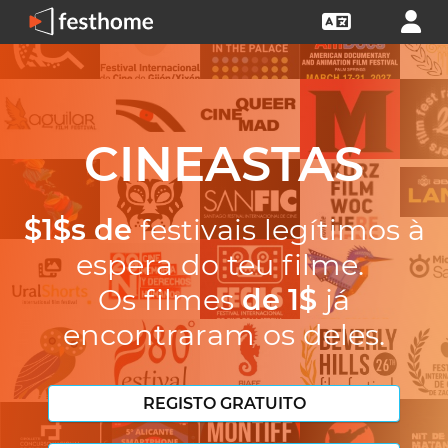
CINEASTAS
$1$s de
festivais legítimos à
espera do teu filme.
Os filmes
de 1$
já
encontraram os deles.
REGISTO GRATUITO