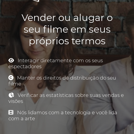
Vender ou alugar o
seu filme em seus
próprios termos
Interagir diretamente com os seus
espectadores
Manter os direitos de distribuição do seu
filme
Verificar as estatísticas sobre suas vendas e
visões
Nós lidamos com a tecnologia e você lida
com a arte