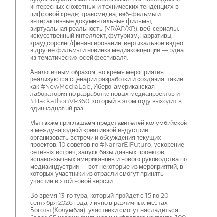
интересных сюжетных и технических тенденциях в
цифровой среде; трансмедиа, веб-фильмы и
интерактивные документальные фильмы,
виртуальная реальность (VR/AR/XR), веб-сериалы,
искусственный интеллект, футуризм, нарративы,
краудсорсинг/финансирование, вертикальное видео
и другие фильмы и новинки медиаконцепции — одна
из тематических осей фестиваля.
Аналогичным образом, во время мероприятия
реализуются сценарии разработки и создания, такие
как #NewMediaLab, Иберо-американская
лаборатория по разработке новых медиапроектов и
#HackathonVR360, который в этом году выходит в
одиннадцатый раз.
Мы также приглашаем представителей колумбийской
и международной креативной индустрии
организовать встречи и обсуждения текущих
проектов: 10 советов по #NarrarElFuturo, ускорение
сетевых встреч, запуск базы данных проектов
испаноязычных американцев и нового руководства по
медиаиндустрии — вот некоторые из мероприятий, в
которых участники из отрасли смогут принять
участие в этой новой версии.
Во время 13-го тура, который пройдет с 15 по 20
сентября 2026 года, лично в различных местах
Боготы (Колумбия), участники смогут насладиться