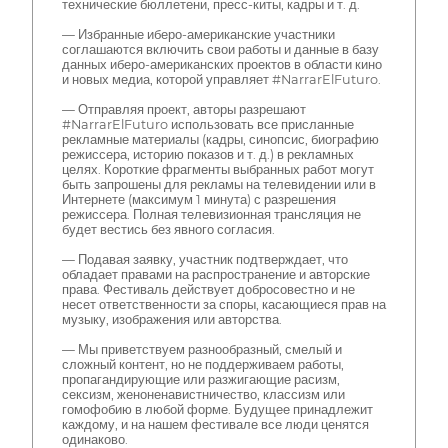
технические бюллетени, пресс-киты, кадры и т. д.
— Избранные иберо-американские участники
соглашаются включить свои работы и данные в базу
данных иберо-американских проектов в области кино
и новых медиа, которой управляет #NarrarElFuturo.
— Отправляя проект, авторы разрешают
#NarrarElFuturo использовать все присланные
рекламные материалы (кадры, синопсис, биографию
режиссера, историю показов и т. д.) в рекламных
целях. Короткие фрагменты выбранных работ могут
быть запрошены для рекламы на телевидении или в
Интернете (максимум 1 минута) с разрешения
режиссера. Полная телевизионная трансляция не
будет вестись без явного согласия.
— Подавая заявку, участник подтверждает, что
обладает правами на распространение и авторские
права. Фестиваль действует добросовестно и не
несет ответственности за споры, касающиеся прав на
музыку, изображения или авторства.
— Мы приветствуем разнообразный, смелый и
сложный контент, но не поддерживаем работы,
пропагандирующие или разжигающие расизм,
сексизм, женоненавистничество, классизм или
гомофобию в любой форме. Будущее принадлежит
каждому, и на нашем фестивале все люди ценятся
одинаково.