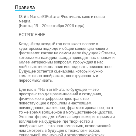
Правила
13-й #NarrarElFuturo: Фестиваль кино и новых
медиа
(Богота, 15—20 сентября 2026 года)
ВСТУПЛЕНИЕ
Каждый год каждый год возникает вопрос о
кураторском подходе и общей концепции нашего
фестиваля: каково на самом деле будущее? Ответы,
которые мы находим, всегда приводят нас к новым и
более интересным вопросам, пробуждая в нас
любопытство и желание исследовать неизвестное.
Будущее остается сценарием, который нужно
коллективно воображать, конструировать и
переосмысливать.
Для нас в #NarrarElFuturo будущее — это
пространство для размышлений и созидания,
физическое и цифровое пространство,
повествующее о прошлом и настоящем,
неизведанное, хаотичное, фрагментированное, но в
то же время волшебное и могущественное царство.
Это платформа для обмена видениями, историями и
взглядами на будущее, где творчество и
воображение — это наш компаньон, позволяющий
нам смотреть в будущее с технологической,
социальной, культурной и экологической точек