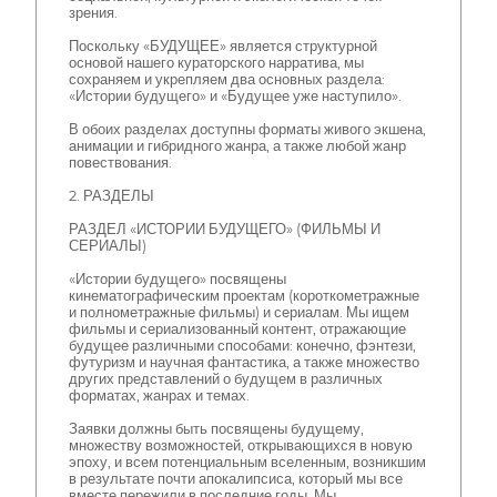
зрения.
Поскольку «БУДУЩЕЕ» является структурной
основой нашего кураторского нарратива, мы
сохраняем и укрепляем два основных раздела:
«Истории будущего» и «Будущее уже наступило».
В обоих разделах доступны форматы живого экшена,
анимации и гибридного жанра, а также любой жанр
повествования.
2. РАЗДЕЛЫ
РАЗДЕЛ «ИСТОРИИ БУДУЩЕГО» (ФИЛЬМЫ И
СЕРИАЛЫ)
«Истории будущего» посвящены
кинематографическим проектам (короткометражные
и полнометражные фильмы) и сериалам. Мы ищем
фильмы и сериализованный контент, отражающие
будущее различными способами: конечно, фэнтези,
футуризм и научная фантастика, а также множество
других представлений о будущем в различных
форматах, жанрах и темах.
Заявки должны быть посвящены будущему,
множеству возможностей, открывающихся в новую
эпоху, и всем потенциальным вселенным, возникшим
в результате почти апокалипсиса, который мы все
вместе пережили в последние годы. Мы