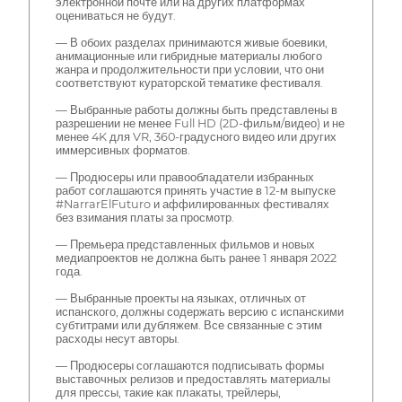
электронной почте или на других платформах
оцениваться не будут.
— В обоих разделах принимаются живые боевики,
анимационные или гибридные материалы любого
жанра и продолжительности при условии, что они
соответствуют кураторской тематике фестиваля.
— Выбранные работы должны быть представлены в
разрешении не менее Full HD (2D-фильм/видео) и не
менее 4K для VR, 360-градусного видео или других
иммерсивных форматов.
— Продюсеры или правообладатели избранных
работ соглашаются принять участие в 12-м выпуске
#NarrarElFuturo и аффилированных фестивалях
без взимания платы за просмотр.
— Премьера представленных фильмов и новых
медиапроектов не должна быть ранее 1 января 2022
года.
— Выбранные проекты на языках, отличных от
испанского, должны содержать версию с испанскими
субтитрами или дубляжем. Все связанные с этим
расходы несут авторы.
— Продюсеры соглашаются подписывать формы
выставочных релизов и предоставлять материалы
для прессы, такие как плакаты, трейлеры,