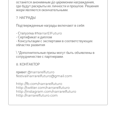
останется анонимным до церемонии награждения,
где будут раскрыты их личности и прошлое. Решения
жюри являются окончательными.
7. НАГРАДЫ
Подтвержденные награды включают в себя:
• Статуэтка #NarrarElFuturo
• Сертификат и диплом
• Консультации с экспертами в соответствующих
областях развития
\ *Дополнительные призы могут быть объявлены в
сотрудничестве с партнерами.
8. КОНТАКТОР
привет @narrarelfuturo
festivalnarrarelfuturo@gmail.com
http://fb.com/narrarelfuturo
http://twitter.com/narrarelfuturo
http://instagram.com/narrarelfuturo
http://narrarelfuturo.com