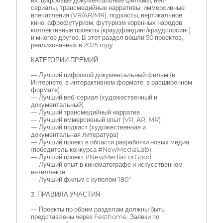
их: цифровые документальные фильмы, веб-
сериалы, трансмедийные нарративы, иммерсивные
впечатления (VR/AR/MR), подкасты, вертикальное
кино, афрофутуризм, футуризм коренных народов,
коллективные проекты (краудфандинг/краудсорсинг)
и многое другое. В этот раздел вошли 50 проектов,
реализованных в 2025 году.
КАТЕГОРИИ ПРЕМИЙ
— Лучший цифровой документальный фильм (в
Интернете, в интерактивном формате, в расширенном
формате)
— Лучший веб-сериал (художественный и
документальный)
— Лучший трансмедийный нарратив
— Лучший иммерсивный опыт (VR, AR, MR)
— Лучший подкаст (художественная и
документальная литература)
— Лучший проект в области разработки новых медиа
(победитель конкурса #NewMediaLab)
— Лучший проект #NewMediaForGood
— Лучший опыт в кинематографе и искусственном
интеллекте
— Лучший фильм с куполом 180°
3. ПРАВИЛА УЧАСТИЯ
— Проекты по обоим разделам должны быть
представлены через Festhome. Заявки по