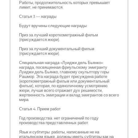
Работы, продолжительность которых превышает
лимит, не принимаются.
Статья 3 — награды
Будут вручены следующие награды:
Приз за лучший короткометражный фильм
(присуждается жюри).
Приз за лучший документальный фильм
(присуждается жюри).
Специальная награда «Луиджи дель Бьянко»:
награда, посвященная фриульскому эмигранту
Луиджи дель Бьянко, главному скульптору горы
Рашмор. Эта награда будет присуждена работе
(короткометражный фильм или документальный
фильм), которая, по единоличному усмотрению
жюри, лучше всего отражает дух решимости,
жертвенность эмиграции и вклад эмигрантов со всего
мира.
Статья 4. Прием работ
Год производства: нет ограничений по году
производства представленных работ.
Язык и субтитры: работы, написанные не на
итальянском языке, должны иметь субтитры как на