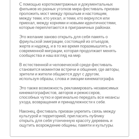
С помощью короткометражных и документальных
фильмов из разных уголков мира фестиваль призван
проложить мост между прошлым и настоящим,
между теми, кто уехал, и теми, кто вернулся или
приехал, между корнями и новыми идентичностями,
которые переплетаются в приграничных районах.
Это желание заново открыть для себя память о
фриульской эмиграции, состоящей из отъездов,
жертв и надежд, и в то же время поразмышлять о
современной миграции, которая продолжает менять
сообщества и наш взгляд на мир.
В естественной и человеческой среде фестиваль
становится моментом встречи и общения, где авторы,
зрители и жители общаются друг с другом,
используя образы, слова и эмоции кинематографа.
Это также возможность рекламировать независимых
кинематографистов, авторов и режиссеров,
способных чутко и оригинально передать все нюансы
ухода, возвращения и принадлежности к себе.
Наконец, фестиваль призван укрепить связь между
культурой и территорией, пригласить публику
открыть для себя утонченную красоту деревень и
ощутить возрождение общины, памяти и культуры.