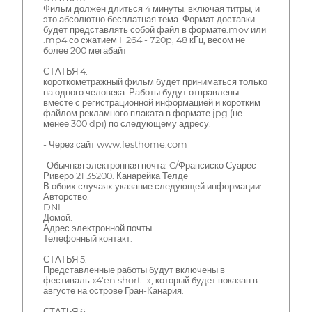
Фильм должен длиться 4 минуты, включая титры, и
это абсолютно бесплатная тема. Формат доставки
будет представлять собой файл в формате.mov или
.mp4 со сжатием H264 - 720p, 48 кГц, весом не
более 200 мегабайт
СТАТЬЯ 4.
короткометражный фильм будет приниматься только
на одного человека. Работы будут отправлены
вместе с регистрационной информацией и коротким
файлом рекламного плаката в формате jpg (не
менее 300 dpi) по следующему адресу:
- Через сайт www.festhome.com
-Обычная электронная почта: C/Франсиско Суарес
Риверо 21 35200. Канарейка Телде
В обоих случаях указание следующей информации:
Авторство.
DNI
Домой.
Адрес электронной почты.
Телефонный контакт.
СТАТЬЯ 5.
Представленные работы будут включены в
фестиваль «4'en short...», который будет показан в
августе на острове Гран-Канария.
СТАТЬЯ 6.