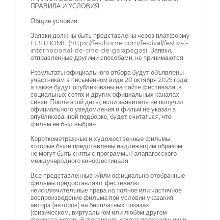
ПРАВИЛА И УСЛОВИЯ
Общие условия
Заявки должны быть представлены через платформу
FESTHOME (https://festhome.com/festival/festival-
internacional-de-cine-de-galapagos). Заявки,
отправленные другими способами, не принимаются.
Результаты официального отбора будут объявлены
участникам в письменном виде 20 октября 2025 года,
а также будут опубликованы на сайте фестиваля, в
социальных сетях и других официальных каналах
связи. После этой даты, если заявитель не получил
официального уведомления и фильм не указан в
опубликованной подборке, будет считаться, что
фильм не был выбран.
Короткометражные и художественные фильмы,
которые были представлены надлежащим образом,
не могут быть сняты с программы Галапагосского
международного кинофестиваля.
Все представленные и/или официально отобранные
фильмы предоставляют фестивалю
неисключительные права на полное или частичное
воспроизведение фильма при условии указания
автора (авторов) на бесплатных показах
(физическом, виртуальном или любом другом
формате, который фестиваль сочтет подходящим) в