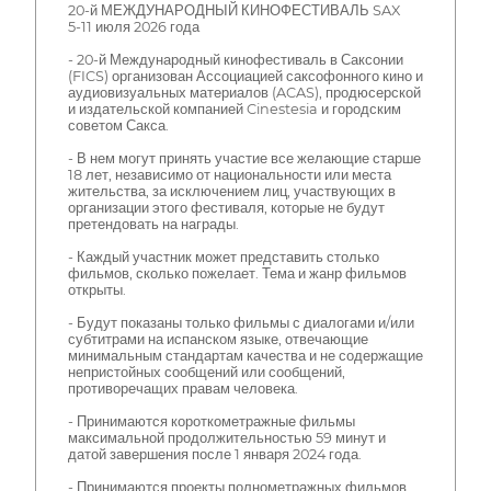
20-й МЕЖДУНАРОДНЫЙ КИНОФЕСТИВАЛЬ SAX
5-11 июля 2026 года
- 20-й Международный кинофестиваль в Саксонии
(FICS) организован Ассоциацией саксофонного кино и
аудиовизуальных материалов (ACAS), продюсерской
и издательской компанией Cinestesia и городским
советом Сакса.
- В нем могут принять участие все желающие старше
18 лет, независимо от национальности или места
жительства, за исключением лиц, участвующих в
организации этого фестиваля, которые не будут
претендовать на награды.
- Каждый участник может представить столько
фильмов, сколько пожелает. Тема и жанр фильмов
открыты.
- Будут показаны только фильмы с диалогами и/или
субтитрами на испанском языке, отвечающие
минимальным стандартам качества и не содержащие
непристойных сообщений или сообщений,
противоречащих правам человека.
- Принимаются короткометражные фильмы
максимальной продолжительностью 59 минут и
датой завершения после 1 января 2024 года.
- Принимаются проекты полнометражных фильмов