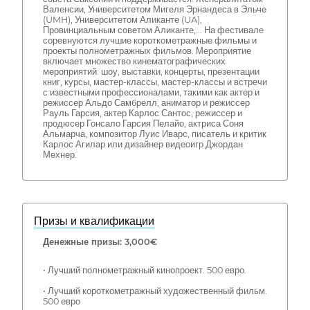
Валенсии, Университетом Мигеля Эрнандеса в Эльче
(UMH), Университетом Аликанте (UA),
Провинциальным советом Аликанте,... На фестивале
соревнуются лучшие короткометражные фильмы и
проекты полнометражных фильмов. Мероприятие
включает множество кинематографических
мероприятий: шоу, выставки, концерты, презентации
книг, курсы, мастер-классы, мастер-классы и встречи
с известными профессионалами, такими как актер и
режиссер Альдо Самбрелл, аниматор и режиссер
Рауль Гарсия, актер Карлос Сантос, режиссер и
продюсер Гонсало Гарсия Пелайо, актриса Соня
Альмарча, композитор Луис Иварс, писатель и критик
Карлос Агилар или дизайнер видеоигр Джордан
Мехнер.
Призы и квалификации
Денежные призы: 3,000€
• Лучший полнометражный кинопроект. 500 евро.
• Лучший короткометражный художественный фильм.
500 евро