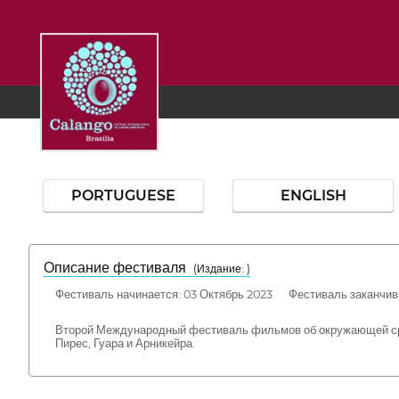
PORTUGUESE
ENGLISH
Описание фестиваля
( Издание: )
Фестиваль начинается: 03 Октябрь 2023 Фестиваль заканчива
Второй Международный фестиваль фильмов об окружающей сред
Пирес, Гуара и Арникейра.