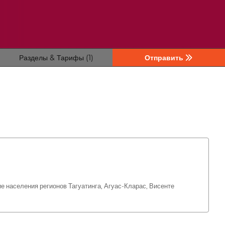
Разделы & Тарифы (1)
Отправить
населения регионов Тагуатинга, Агуас-Кларас, Висенте