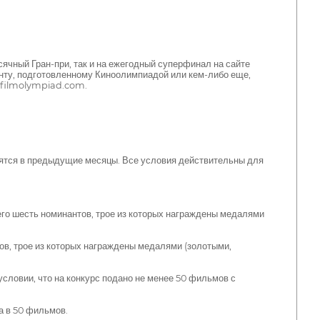
чный Гран-при, так и на ежегодный суперфинал на сайте
нту, подготовленному Киноолимпиадой или кем-либо еще,
@filmolympiad.com.
ятся в предыдущие месяцы. Все условия действительны для
го шесть номинантов, трое из которых награждены медалями
в, трое из которых награждены медалями (золотыми,
ловии, что на конкурс подано не менее 50 фильмов с
а в 50 фильмов.