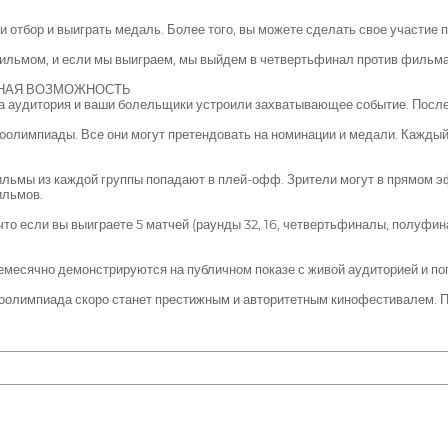
и отбор и выиграть медаль. Более того, вы можете сделать свое участие 
фильмом, и если мы выиграем, мы выйдем в четвертьфинал против фильма
ЬНАЯ ВОЗМОЖНОСТЬ
ша аудитория и ваши болельщики устроили захватывающее событие. Посл
оолимпиады. Все они могут претендовать на номинации и медали. Каждый
ильмы из каждой группы попадают в плей-офф. Зрители могут в прямом эф
ильмов.
 что если вы выиграете 5 матчей (раунды 32, 16, четвертьфиналы, полуфи
емесячно демонстрируются на публичном показе с живой аудиторией и п
олимпиада скоро станет престижным и авторитетным кинофестивалем. По