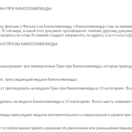
РАН-ПРИ КИНООЛИМПИАДЫ
у фильма («Фильм») на Киноолимпиаду («Киноолимпиада») как на ежемеся
В той мере, в какой этот документ противоречит любому другому докуме
 вопросы по этим Условиям следует направлять по адресу submissions
ЛИ И ПРИЗЫ КИНООЛИМПИАДЫ
 разыгрывают все ежемесячные Гран-при Киноолимпиады, которые провод
урс, присуждающий медали Киноолимпиады.
т претендовать на медали Гран-при Киноолимпиады в 30 категориях. Все
овать на медали Киноолимпиады в 30 категориях. Всего шесть номинанто
да присуждает медали континентального и национального уровня при ус
т в любое время принять решение об увеличении или уменьшении барьер