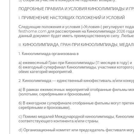
ПОДРОБНЫЕ ПРАВИЛА И УСЛОВИЯ КИНООЛИМПИАДЫ И Г
I. ПРИМЕНЕНИЕ НАСТОЯЩИХ ПОЛОЖЕНИЙ И УСЛОВИЙ
Следующие положения и условия («Условия») регулируют подач
festhome.com для рассмотрения на Киноолимпиаде 2026 года. 
данный документ будет иметь преимущественную силу. Любые
II. КИНООЛИМПИАДА, ГРАН-ПРИ КИНООЛИМПИАДЫ, МЕДА
1. Киноолимпиада организована в
а) ежемесячный Гран-при Киноолимпиады (11 месяцев в году) и
б) ежегодный суперфинал Киноолимпиады, участники которого
обеих категорий мероприятий.
2. Киноолимпиада — единственный кинофестиваль и/или конк
а) В рамках ежемесячных мероприятий отобранные фильмы могу
(золотыми, серебряными и бронзовыми).
б) В ежегодном суперфинале отобранные фильмы могут претенд
серебряными и бронзовыми).
c) Помимо медалей Международной киноолимпиады, Киноолимпиа
соответствующего континента и/или страны.
d) Организационный комитет или председатель фестиваля могу