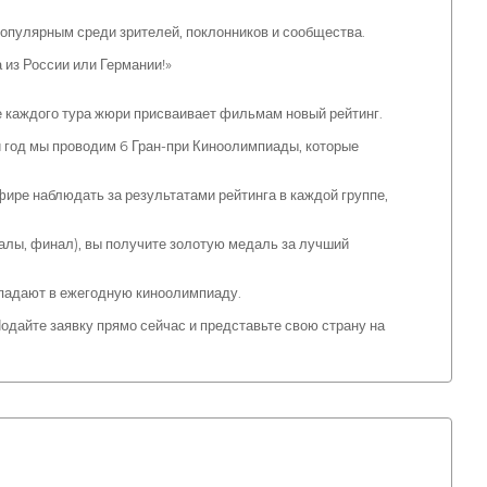
популярным среди зрителей, поклонников и сообщества.
 из России или Германии!»
е каждого тура жюри присваивает фильмам новый рейтинг.
 год мы проводим 6 Гран-при Киноолимпиады, которые
ире наблюдать за результатами рейтинга в каждой группе,
налы, финал), вы получите золотую медаль за лучший
опадают в ежегодную киноолимпиаду.
дайте заявку прямо сейчас и представьте свою страну на