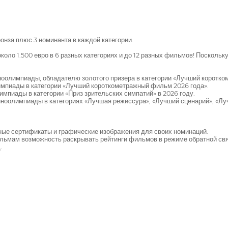
ронза плюс 3 номинанта в каждой категории.
коло 1.500 евро в 6 разных категориях и до 12 разных фильмов! Поскольк
иноолимпиады, обладателю золотого призера в категории «Лучший коротк
импиады в категории «Лучший короткометражный фильм 2026 года».
импиады в категории «Приз зрительских симпатий» в 2026 году.
иноолимпиады в категориях «Лучшая режиссура», «Лучший сценарий», «Луч
ные сертификаты и графические изображения для своих номинаций.
льмам возможность раскрывать рейтинги фильмов в режиме обратной свя
.