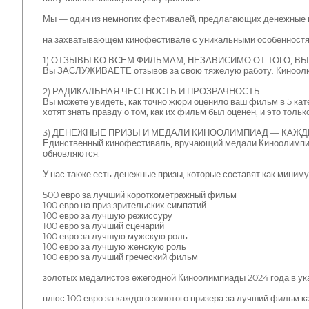
Мы — один из немногих фестивалей, предлагающих денежные при
на захватывающем кинофестивале с уникальными особенностя
1) ОТЗЫВЫ КО ВСЕМ ФИЛЬМАМ, НЕЗАВИСИМО ОТ ТОГО, В
Вы ЗАСЛУЖИВАЕТЕ отзывов за свою тяжелую работу. Киноолимп
2) РАДИКАЛЬНАЯ ЧЕСТНОСТЬ И ПРОЗРАЧНОСТЬ
Вы можете увидеть, как точно жюри оценило ваш фильм в 5 ка
хотят знать правду о том, как их фильм был оценен, и это тольк
3) ДЕНЕЖНЫЕ ПРИЗЫ И МЕДАЛИ КИНООЛИМПИАД — КАЖ
Единственный кинофестиваль, вручающий медали Киноолимпиады
обновляются.
У нас также есть денежные призы, которые составят как миниму
500 евро за лучший короткометражный фильм
100 евро на приз зрительских симпатий
100 евро за лучшую режиссуру
100 евро за лучший сценарий
100 евро за лучшую мужскую роль
100 евро за лучшую женскую роль
100 евро за лучший греческий фильм
золотых медалистов ежегодной Киноолимпиады 2024 года в ук
плюс 100 евро за каждого золотого призера за лучший фильм к