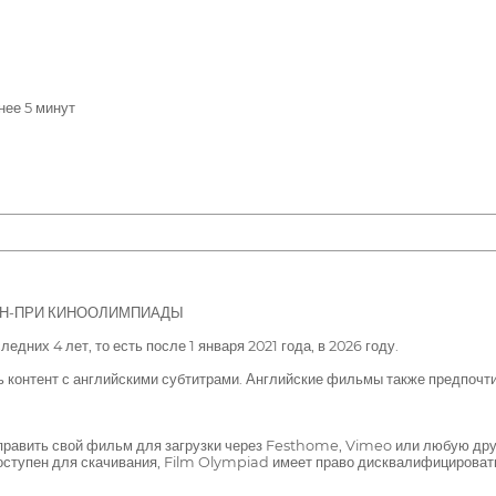
ее 5 минут
АН-ПРИ КИНООЛИМПИАДЫ
дних 4 лет, то есть после 1 января 2021 года, в 2026 году.
 контент с английскими субтитрами. Английские фильмы также предпочти
править свой фильм для загрузки через Festhome, Vimeo или любую др
оступен для скачивания, Film Olympiad имеет право дисквалифицировать