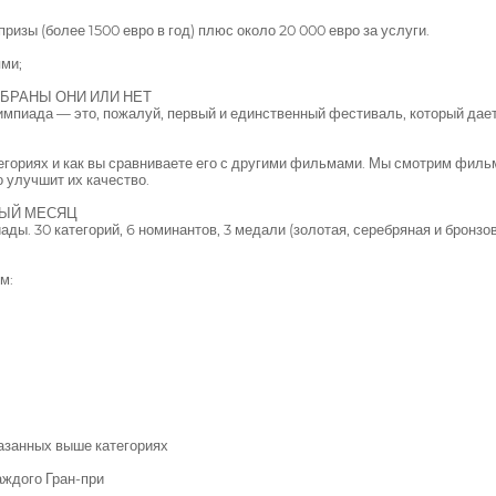
зы (более 1500 евро в год) плюс около 20 000 евро за услуги.
ми;
ЫБРАНЫ ОНИ ИЛИ НЕТ
иада — это, пожалуй, первый и единственный фестиваль, который дает
тегориях и как вы сравниваете его с другими фильмами. Мы смотрим фил
о улучшит их качество.
ДЫЙ МЕСЯЦ
. 30 категорий, 6 номинантов, 3 медали (золотая, серебряная и бронз
м:
азанных выше категориях
аждого Гран-при