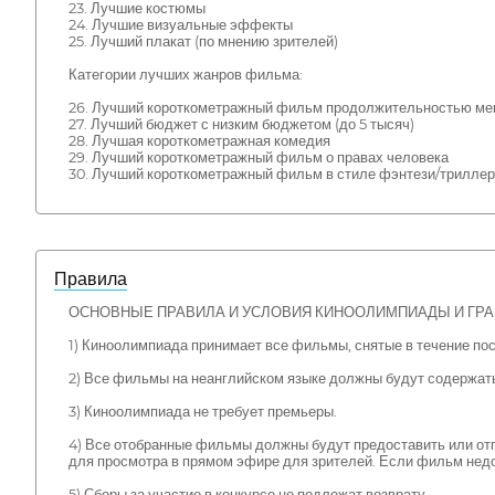
23. Лучшие костюмы
24. Лучшие визуальные эффекты
25. Лучший плакат (по мнению зрителей)
Категории лучших жанров фильма:
26. Лучший короткометражный фильм продолжительностью мен
27. Лучший бюджет с низким бюджетом (до 5 тысяч)
28. Лучшая короткометражная комедия
29. Лучший короткометражный фильм о правах человека
30. Лучший короткометражный фильм в стиле фэнтези/триллер
Правила
ОСНОВНЫЕ ПРАВИЛА И УСЛОВИЯ КИНООЛИМПИАДЫ И ГР
1) Киноолимпиада принимает все фильмы, снятые в течение после
2) Все фильмы на неанглийском языке должны будут содержать
3) Киноолимпиада не требует премьеры.
4) Все отобранные фильмы должны будут предоставить или от
для просмотра в прямом эфире для зрителей. Если фильм нед
5) Сборы за участие в конкурсе не подлежат возврату.